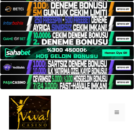
İçeriğe
atla
Menü