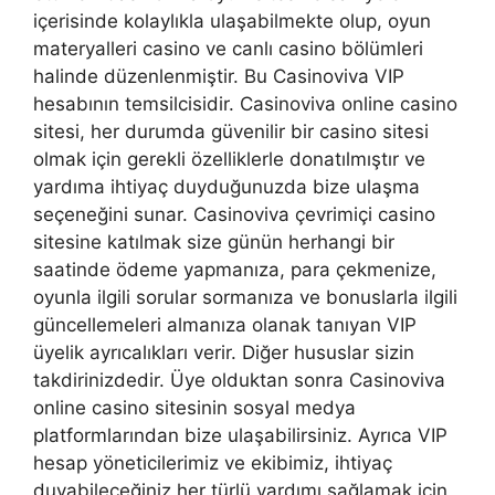
içerisinde kolaylıkla ulaşabilmekte olup, oyun
materyalleri casino ve canlı casino bölümleri
halinde düzenlenmiştir. Bu Casinoviva VIP
hesabının temsilcisidir. Casinoviva online casino
sitesi, her durumda güvenilir bir casino sitesi
olmak için gerekli özelliklerle donatılmıştır ve
yardıma ihtiyaç duyduğunuzda bize ulaşma
seçeneğini sunar. Casinoviva çevrimiçi casino
sitesine katılmak size günün herhangi bir
saatinde ödeme yapmanıza, para çekmenize,
oyunla ilgili sorular sormanıza ve bonuslarla ilgili
güncellemeleri almanıza olanak tanıyan VIP
üyelik ayrıcalıkları verir. Diğer hususlar sizin
takdirinizdedir. Üye olduktan sonra Casinoviva
online casino sitesinin sosyal medya
platformlarından bize ulaşabilirsiniz. Ayrıca VIP
hesap yöneticilerimiz ve ekibimiz, ihtiyaç
duyabileceğiniz her türlü yardımı sağlamak için