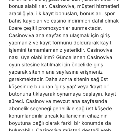
bonus alabilirler. Casinoviva, müşteri hizmetleri
aracılığıyla, ilk kayıt bonusları, bonusları, spor
bahis kayıpları ve casino indirimleri dahil olmak
üzere çeşitli promosyonlar sunmaktadır.
Casinoviva ana sayfasına ulaşmak için giriş
yapmanız ve kayıt formunu doldurarak kayıt
işlemini tamamlamanız yeterlidir. Casinoviva
nasıl üye olabilirim? Güncellenen Casinoviva
oyun sitesine katılmak için öncelikle giriş
yaparak sitenin ana sayfasına erişmeniz
gerekmektedir. Daha sonra sitenin sağ üst
köşesinde bulunan ‘giriş yap’ veya ‘kayıt ol’
butonuna tıklayarak oynamaya başlayın. kayıt
süreci. Casinoviva mevcut ana sayfasında
abonelik seçeneği genellikle sağ üst köşede
konumlandırılır ancak kullanıcının cihazının
boyutuna bağlı olarak farklı bir konumda da
bulunabilir. Casinoviva müşteri desteği web