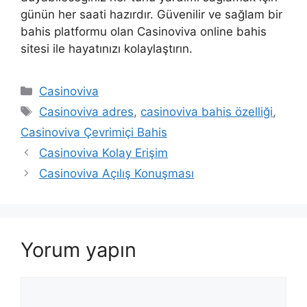
günün her saati hazırdır. Güvenilir ve sağlam bir
bahis platformu olan Casinoviva online bahis
sitesi ile hayatınızı kolaylaştırın.
Kategoriler
Casinoviva
Etiketler
Casinoviva adres
,
casinoviva bahis özelliği
,
Casinoviva Çevrimiçi Bahis
Yazı
Casinoviva Kolay Erişim
dolaşımı
Casinoviva Açılış Konuşması
Yorum yapın
Yorum