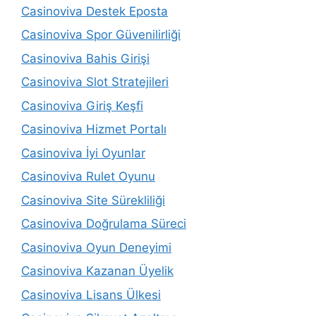
Casinoviva Destek Eposta
Casinoviva Spor Güvenilirliği
Casinoviva Bahis Girişi
Casinoviva Slot Stratejileri
Casinoviva Giriş Keşfi
Casinoviva Hizmet Portalı
Casinoviva İyi Oyunlar
Casinoviva Rulet Oyunu
Casinoviva Site Sürekliliği
Casinoviva Doğrulama Süreci
Casinoviva Oyun Deneyimi
Casinoviva Kazanan Üyelik
Casinoviva Lisans Ülkesi