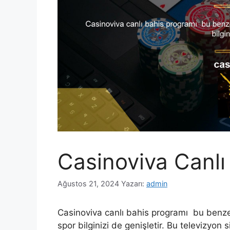
Casinoviva Canlı
Ağustos 21, 2024
Yazarı:
admin
Casinoviva canlı bahis programı bu benze
spor bilginizi de genişletir. Bu televizyon 