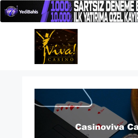
İçeriğe
atla