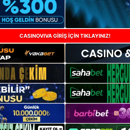
CASINOVIVA GİRİŞ İÇİN TIKLAYINIZ!