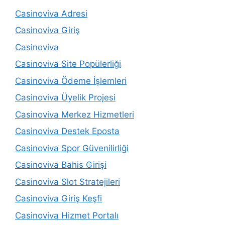
Casinoviva Adresi
Casinoviva Giriş
Casinoviva
Casinoviva Site Popülerliği
Casinoviva Ödeme İşlemleri
Casinoviva Üyelik Projesi
Casinoviva Merkez Hizmetleri
Casinoviva Destek Eposta
Casinoviva Spor Güvenilirliği
Casinoviva Bahis Girişi
Casinoviva Slot Stratejileri
Casinoviva Giriş Keşfi
Casinoviva Hizmet Portalı