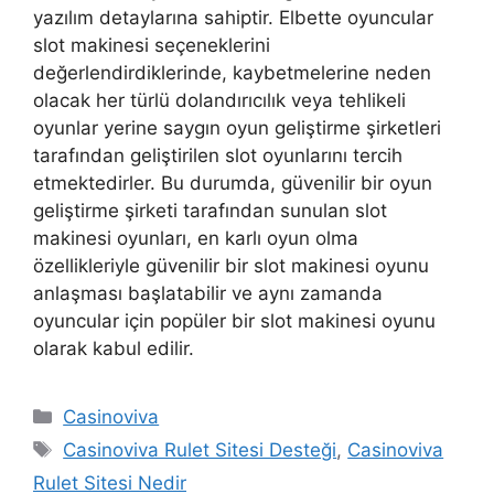
yazılım detaylarına sahiptir. Elbette oyuncular
slot makinesi seçeneklerini
değerlendirdiklerinde, kaybetmelerine neden
olacak her türlü dolandırıcılık veya tehlikeli
oyunlar yerine saygın oyun geliştirme şirketleri
tarafından geliştirilen slot oyunlarını tercih
etmektedirler. Bu durumda, güvenilir bir oyun
geliştirme şirketi tarafından sunulan slot
makinesi oyunları, en karlı oyun olma
özellikleriyle güvenilir bir slot makinesi oyunu
anlaşması başlatabilir ve aynı zamanda
oyuncular için popüler bir slot makinesi oyunu
olarak kabul edilir.
Kategoriler
Casinoviva
Etiketler
Casinoviva Rulet Sitesi Desteği
,
Casinoviva
Rulet Sitesi Nedir