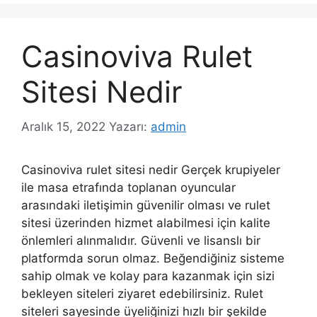
Casinoviva Rulet
Sitesi Nedir
Aralık 15, 2022
Yazarı:
admin
Casinoviva rulet sitesi nedir Gerçek krupiyeler
ile masa etrafında toplanan oyuncular
arasındaki iletişimin güvenilir olması ve rulet
sitesi üzerinden hizmet alabilmesi için kalite
önlemleri alınmalıdır. Güvenli ve lisanslı bir
platformda sorun olmaz. Beğendiğiniz sisteme
sahip olmak ve kolay para kazanmak için sizi
bekleyen siteleri ziyaret edebilirsiniz. Rulet
siteleri sayesinde üyeliğinizi hızlı bir şekilde