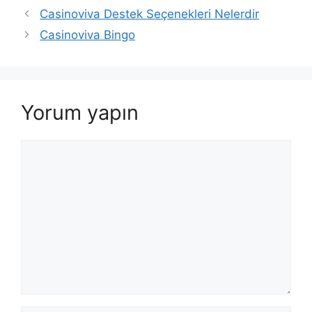
Yazı
Casinoviva Destek Seçenekleri Nelerdir
dolaşımı
Casinoviva Bingo
Yorum yapın
Yorum