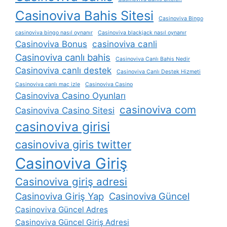
Casinoviva Bahis Sitesi
Casinoviva Bingo
casinoviva bingo nasıl oynanır
Casinoviva blackjack nasıl oynanır
Casinoviva Bonus
casinoviva canli
Casinoviva canlı bahis
Casinoviva Canlı Bahis Nedir
Casinoviva canlı destek
Casinoviva Canlı Destek Hizmeti
Casinoviva canlı maç izle
Casinoviva Casino
Casinoviva Casino Oyunları
casinoviva com
Casinoviva Casino Sitesi
casinoviva girisi
casinoviva giris twitter
Casinoviva Giriş
Casinoviva giriş adresi
Casinoviva Giriş Yap
Casinoviva Güncel
Casinoviva Güncel Adres
Casinoviva Güncel Giriş Adresi