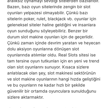
aralıksız oynamayı sevdiği sitelerden bazılarıdır.
Bazen, bazı oyun sitelerinde zengin bir slot
oyunları yelpazesi olmayabilir. Çünkü bazı
sitelerin poker, rulet, blackjack vb. oyunlar için
geleneksel siteler haline geldiğini ve insanlara
oyun sunduğunu söyleyebiliriz. Benzer bir
durum slot makine oyunları için de geçerlidir.
Çünkü zaman içinde devrim yaratan ve heyecan
dolu aksiyon oyunlarına dönüşen slot
oyunlarında atılımlar oldu. Real Slots sitesi ise
tam tersine oyun tutkunları için en yeni ve trend
olan slot oyunlarını sunuyor. Kısaca sizlere
anlatılacak olan şey, slot makinesi sektörünün
ve slot makine oyunlarının hangi hızda geliştiğini
ve bu oyunların ne kadar hızlı bir şekilde
güvenilir bir ortamda oyunculara sunulduğunu
sizlere aktarmaktır.