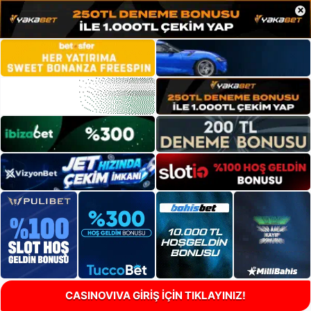
×
CASINOVIVA GİRİŞ İÇİN TIKLAYINIZ!