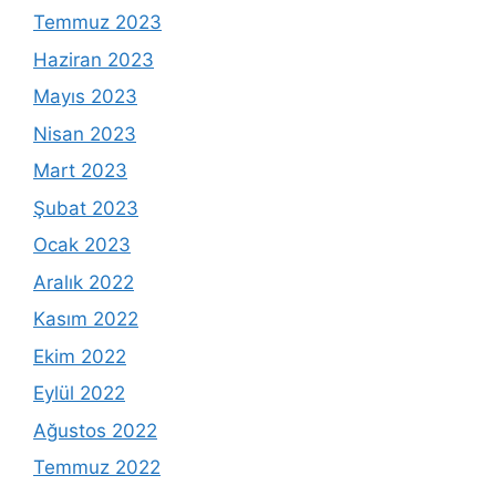
Temmuz 2023
Haziran 2023
Mayıs 2023
Nisan 2023
Mart 2023
Şubat 2023
Ocak 2023
Aralık 2022
Kasım 2022
Ekim 2022
Eylül 2022
Ağustos 2022
Temmuz 2022