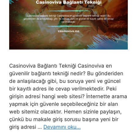
Casinoviva Bağlantı Tekniği Casinoviva en
güvenilir bağlantı tekniği nedir? Bu gönderiden
de anlaşılacağı gibi, bu soruya yeni ve güncel
bir kayıtlı adres ile cevap verilmektedir. Peki
girişin adresi hangi web sitesi? İnternette arama
yapmak için güvenle seçebileceğiniz bir alan
web sitemiz olacaktır. Hemen sizinle paylaşın,
çünkü bu makale giriş sorusu başına yeni bir
giriş adresi …
Devamını oku…