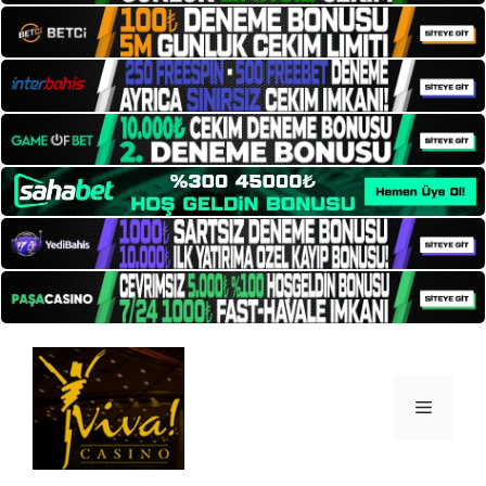
İçeriğe
atla
Menü