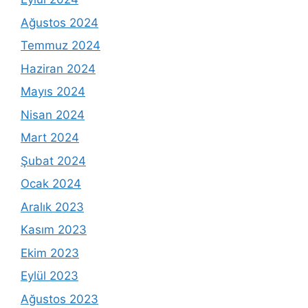
Ağustos 2024
Temmuz 2024
Haziran 2024
Mayıs 2024
Nisan 2024
Mart 2024
Şubat 2024
Ocak 2024
Aralık 2023
Kasım 2023
Ekim 2023
Eylül 2023
Ağustos 2023