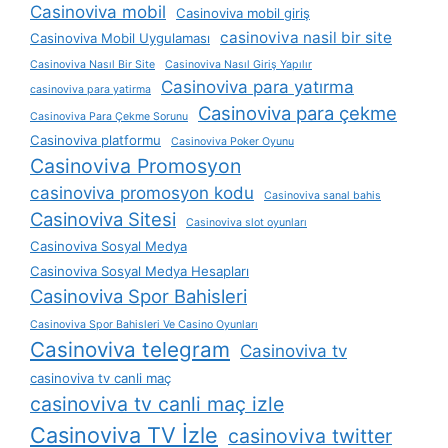
Casinoviva mobil
Casinoviva mobil giriş
casinoviva nasil bir site
Casinoviva Mobil Uygulaması
Casinoviva Nasıl Bir Site
Casinoviva Nasıl Giriş Yapılır
Casinoviva para yatırma
casinoviva para yatirma
Casinoviva para çekme
Casinoviva Para Çekme Sorunu
Casinoviva platformu
Casinoviva Poker Oyunu
Casinoviva Promosyon
casinoviva promosyon kodu
Casinoviva sanal bahis
Casinoviva Sitesi
Casinoviva slot oyunları
Casinoviva Sosyal Medya
Casinoviva Sosyal Medya Hesapları
Casinoviva Spor Bahisleri
Casinoviva Spor Bahisleri Ve Casino Oyunları
Casinoviva telegram
Casinoviva tv
casinoviva tv canli maç
casinoviva tv canli maç izle
Casinoviva TV İzle
casinoviva twitter