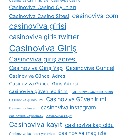
Casinoviva canlı maç izle
Casinoviva Casino
Casinoviva Casino Oyunları
casinoviva com
Casinoviva Casino Sitesi
casinoviva girisi
casinoviva giris twitter
Casinoviva Giriş
Casinoviva giriş adresi
Casinoviva Giriş Yap
Casinoviva Güncel
Casinoviva Güncel Adres
Casinoviva Güncel Giriş Adresi
casinoviva güvenilebilir mi
Casinoviva Güvenilir Bahis
Casinoviva Güvenlir mi
Casinoviva güvenli mi
casinoviva instagram
Casinoviva hesabı
casinoviva kaydolmak
casinoviva kayit
Casinoviva kayıt
casinoviva kaç oldu
casinoviva maç izle
Casinoviva kullanıcı yorumları