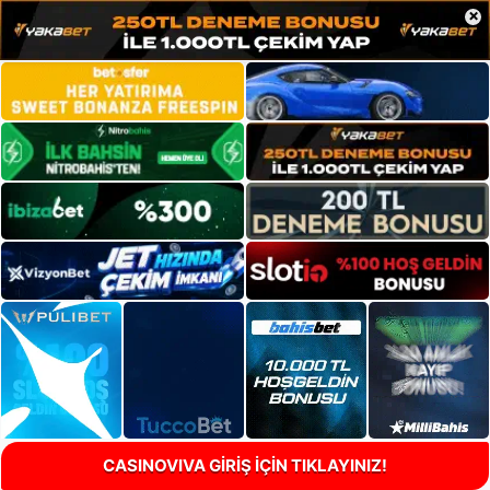
×
CASINOVIVA GİRİŞ İÇİN TIKLAYINIZ!