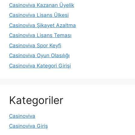
Casinoviva Kazanan Üyelik
Casinoviva Lisans Ülkesi
Casinoviva Şikayet Azaltma
Casinoviva Lisans Teması
Casinoviva Spor Keyfi
Casinoviva Oyun Olasılığı
Casinoviva Kategori Girişi
Kategoriler
Casinoviva
Casinoviva Giriş