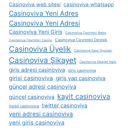
Casinoviva web sitesi
casinoviva whatsapp
Casinoviva Yeni Adres
Casinoviva Yeni Adresi
Casinoviva Yeni Giriş
Casinoviva Çevrimiçi Bahis
Casinoviva Çevrimiçi Destek
Casinoviva Çevrimiçi Casino
Casinoviva Üyelik
Casinoviva Şans Oyunları
Casinoviva Şikayet
Casinoviva Şikayet Hattı
giris adresi casinoviva
giris casinoviva
girisi casinoviva
giris yap casinoviva
güncel adresi casinoviva
kayit casinoviva
güncel casinoviva
twitter casinoviva
mobil casinoviva
yeni adresi casinoviva
yeni giris casinoviva