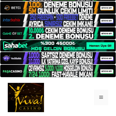
İçeriğe
atla
Menü