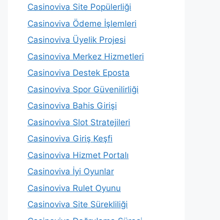
Casinoviva Site Popülerliği
Casinoviva Ödeme İşlemleri
Casinoviva Üyelik Projesi
Casinoviva Merkez Hizmetleri
Casinoviva Destek Eposta
Casinoviva Spor Güvenilirliği
Casinoviva Bahis Girişi
Casinoviva Slot Stratejileri
Casinoviva Giriş Keşfi
Casinoviva Hizmet Portalı
Casinoviva İyi Oyunlar
Casinoviva Rulet Oyunu
Casinoviva Site Sürekliliği