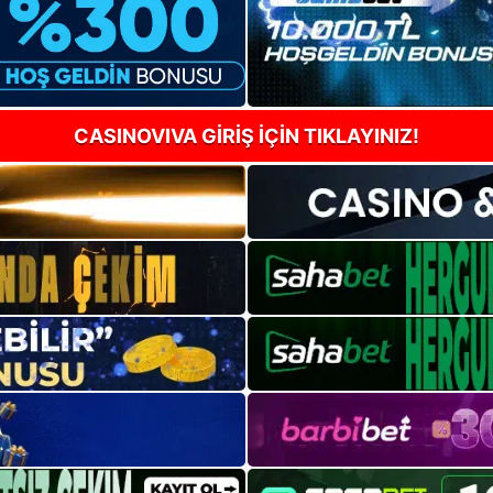
CASINOVIVA GİRİŞ İÇİN TIKLAYINIZ!