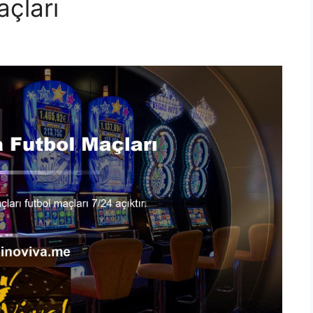
çları