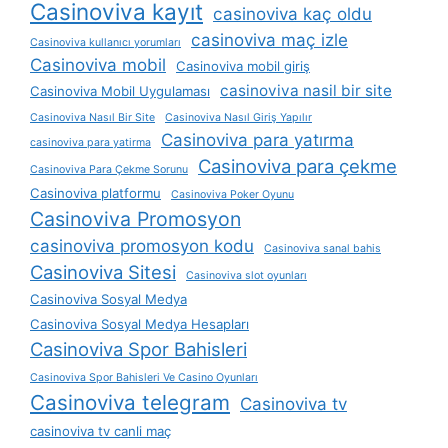
Casinoviva kayıt
casinoviva kaç oldu
casinoviva maç izle
Casinoviva kullanıcı yorumları
Casinoviva mobil
Casinoviva mobil giriş
casinoviva nasil bir site
Casinoviva Mobil Uygulaması
Casinoviva Nasıl Bir Site
Casinoviva Nasıl Giriş Yapılır
Casinoviva para yatırma
casinoviva para yatirma
Casinoviva para çekme
Casinoviva Para Çekme Sorunu
Casinoviva platformu
Casinoviva Poker Oyunu
Casinoviva Promosyon
casinoviva promosyon kodu
Casinoviva sanal bahis
Casinoviva Sitesi
Casinoviva slot oyunları
Casinoviva Sosyal Medya
Casinoviva Sosyal Medya Hesapları
Casinoviva Spor Bahisleri
Casinoviva Spor Bahisleri Ve Casino Oyunları
Casinoviva telegram
Casinoviva tv
casinoviva tv canli maç