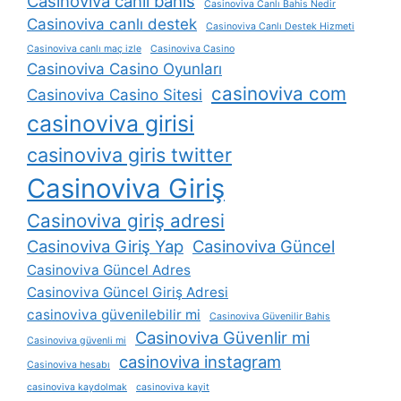
Casinoviva canlı bahis
Casinoviva Canlı Bahis Nedir
Casinoviva canlı destek
Casinoviva Canlı Destek Hizmeti
Casinoviva canlı maç izle
Casinoviva Casino
Casinoviva Casino Oyunları
casinoviva com
Casinoviva Casino Sitesi
casinoviva girisi
casinoviva giris twitter
Casinoviva Giriş
Casinoviva giriş adresi
Casinoviva Giriş Yap
Casinoviva Güncel
Casinoviva Güncel Adres
Casinoviva Güncel Giriş Adresi
casinoviva güvenilebilir mi
Casinoviva Güvenilir Bahis
Casinoviva Güvenlir mi
Casinoviva güvenli mi
casinoviva instagram
Casinoviva hesabı
casinoviva kaydolmak
casinoviva kayit