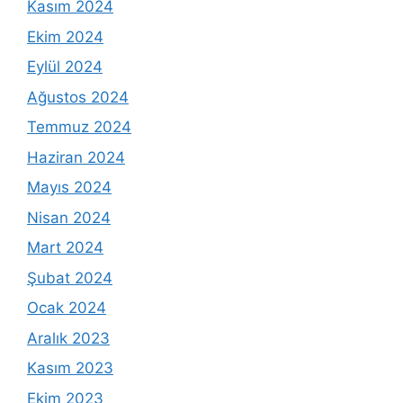
Kasım 2024
Ekim 2024
Eylül 2024
Ağustos 2024
Temmuz 2024
Haziran 2024
Mayıs 2024
Nisan 2024
Mart 2024
Şubat 2024
Ocak 2024
Aralık 2023
Kasım 2023
Ekim 2023