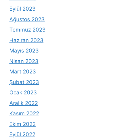
Eylül 2023
Ağustos 2023
Temmuz 2023
Haziran 2023
Mayıs 2023
Nisan 2023
Mart 2023
Şubat 2023
Ocak 2023
Aralık 2022
Kasım 2022
Ekim 2022
Eylül 2022