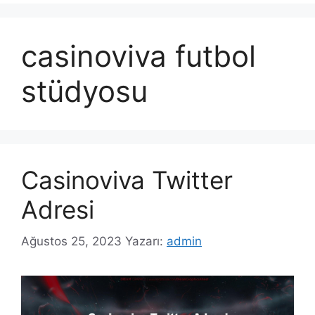
casinoviva futbol
stüdyosu
Casinoviva Twitter
Adresi
Ağustos 25, 2023
Yazarı:
admin