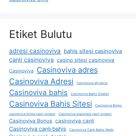
Etiket Bulutu
adresi casinoviva
bahis sitesi casinoviva
canli casinoviva
casino sitesi casinoviva
Casinoviva adres
Casinoviva
Casinoviva Adresi
Casinoviva altyapısı
Casinoviva bahis
Casinoviva Bahis Siteleri
Casinoviva Bahis Sitesi
Casinoviva Bingo
casinoviva bingo nasıl oynanır
Casinoviva blackjack nasıl oynanır
Casinoviva Bonus
casinoviva canli
Casinoviva canlı bahis
Casinoviva Canlı Bahis Nedir