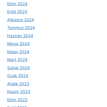
Ekim 2024
Eylül 2024
Ağustos 2024
Temmuz 2024
Haziran 2024
Mayıs 2024
Nisan 2024
Mart 2024
Şubat 2024
Ocak 2024
Aralık 2023
Kasım 2023
Ekim 2023