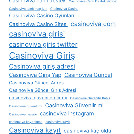
Casinoviva canlı destek
Casinoviva Canlı Destek Hizmeti
Casinoviva canlı maç izle
Casinoviva Casino
Casinoviva Casino Oyunları
casinoviva com
Casinoviva Casino Sitesi
casinoviva girisi
casinoviva giris twitter
Casinoviva Giriş
Casinoviva giriş adresi
Casinoviva Giriş Yap
Casinoviva Güncel
Casinoviva Güncel Adres
Casinoviva Güncel Giriş Adresi
casinoviva güvenilebilir mi
Casinoviva Güvenilir Bahis
Casinoviva Güvenlir mi
Casinoviva güvenli mi
casinoviva instagram
Casinoviva hesabı
casinoviva kaydolmak
casinoviva kayit
Casinoviva kayıt
casinoviva kaç oldu