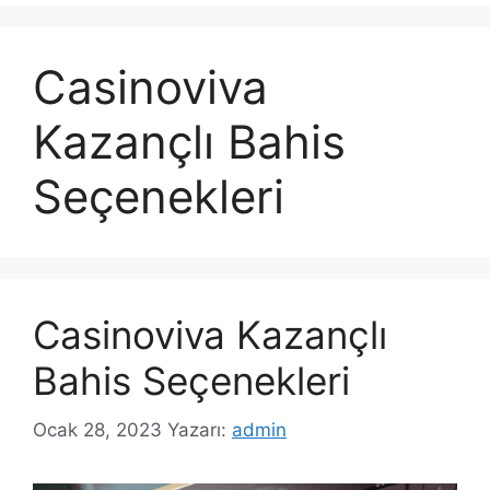
Casinoviva
Kazançlı Bahis
Seçenekleri
Casinoviva Kazançlı
Bahis Seçenekleri
Ocak 28, 2023
Yazarı:
admin