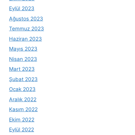
Eylül 2023
Ağustos 2023
Temmuz 2023
Haziran 2023
Mayıs 2023
Nisan 2023
Mart 2023
Şubat 2023
Ocak 2023
Aralık 2022
Kasım 2022
Ekim 2022
Eylül 2022