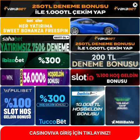
×
CASINOVIVA GİRİŞ İÇİN TIKLAYINIZ!