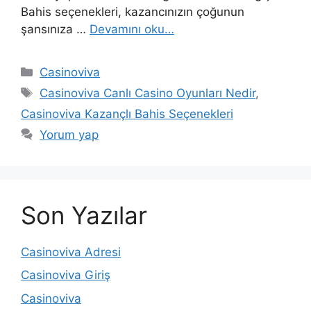
Bahis seçenekleri, kazancınızın çoğunun
şansınıza …
Devamını oku…
Kategoriler
Casinoviva
Etiketler
Casinoviva Canlı Casino Oyunları Nedir
,
Casinoviva Kazançlı Bahis Seçenekleri
Yorum yap
Son Yazılar
Casinoviva Adresi
Casinoviva Giriş
Casinoviva