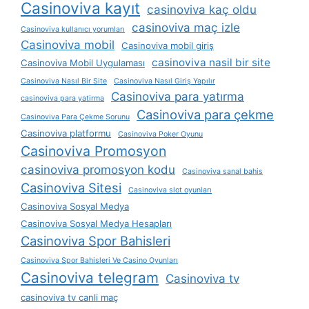
Casinoviva kayıt
casinoviva kaç oldu
casinoviva maç izle
Casinoviva kullanıcı yorumları
Casinoviva mobil
Casinoviva mobil giriş
casinoviva nasil bir site
Casinoviva Mobil Uygulaması
Casinoviva Nasıl Bir Site
Casinoviva Nasıl Giriş Yapılır
Casinoviva para yatırma
casinoviva para yatirma
Casinoviva para çekme
Casinoviva Para Çekme Sorunu
Casinoviva platformu
Casinoviva Poker Oyunu
Casinoviva Promosyon
casinoviva promosyon kodu
Casinoviva sanal bahis
Casinoviva Sitesi
Casinoviva slot oyunları
Casinoviva Sosyal Medya
Casinoviva Sosyal Medya Hesapları
Casinoviva Spor Bahisleri
Casinoviva Spor Bahisleri Ve Casino Oyunları
Casinoviva telegram
Casinoviva tv
casinoviva tv canli maç