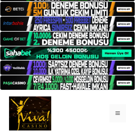
İçeriğe
atla
Menü