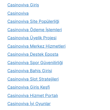
Casinoviva Giriş
Casinoviva
Casinoviva Site Popülerliği
Casinoviva Ödeme İşlemleri
Casinoviva Üyelik Projesi
Casinoviva Merkez Hizmetleri
Casinoviva Destek Eposta
Casinoviva Spor Güvenilirliği
Casinoviva Bahis Girişi
Casinoviva Slot Stratejileri
Casinoviva Giriş Keşfi
Casinoviva Hizmet Portalı
Casinoviva İyi Oyunlar