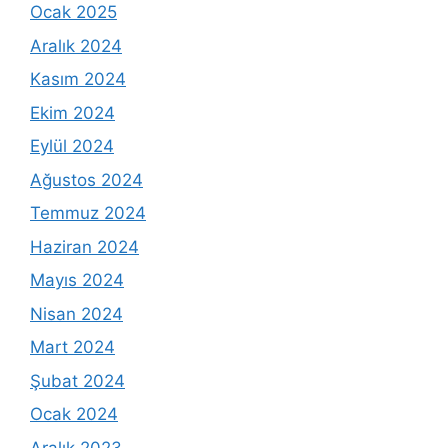
Ocak 2025
Aralık 2024
Kasım 2024
Ekim 2024
Eylül 2024
Ağustos 2024
Temmuz 2024
Haziran 2024
Mayıs 2024
Nisan 2024
Mart 2024
Şubat 2024
Ocak 2024
Aralık 2023