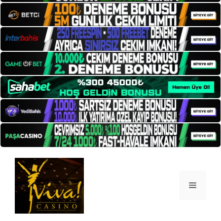
İçeriğe
atla
Menü