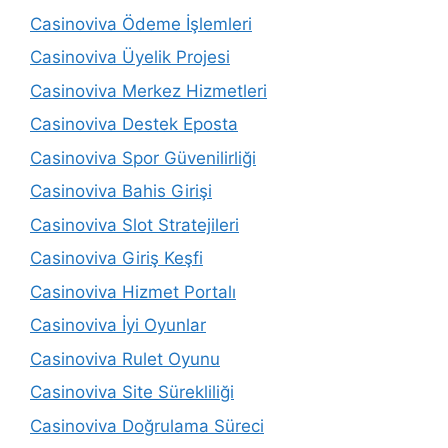
Casinoviva Ödeme İşlemleri
Casinoviva Üyelik Projesi
Casinoviva Merkez Hizmetleri
Casinoviva Destek Eposta
Casinoviva Spor Güvenilirliği
Casinoviva Bahis Girişi
Casinoviva Slot Stratejileri
Casinoviva Giriş Keşfi
Casinoviva Hizmet Portalı
Casinoviva İyi Oyunlar
Casinoviva Rulet Oyunu
Casinoviva Site Sürekliliği
Casinoviva Doğrulama Süreci