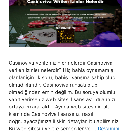
Casinoviva verilen izinler nelerdir Casinoviva
verilen izinler nelerdir? Hiç bahis oynamamış
olanlar için ilk soru, bahis lisansına sahip olup
olmadıklarıdır. Casinoviva ruhsatı olup
olmadığından emin değilim. Bu soruya olumlu
yanıt verirseniz web sitesi lisans ayrıntılarınızı
ortaya çıkaracaktır. Ayrıca web sitesinin alt
kısmında Casinoviva lisansınızı nasıl
doğrulayacağınıza ilişkin detayları bulabilirsiniz.
Bu web sitesi üyelere semboller ve …
Devamını