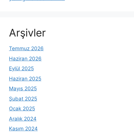
Arşivler
Temmuz 2026
Haziran 2026
Eylül 2025
Haziran 2025
Mayıs 2025
Şubat 2025
Ocak 2025
Aralık 2024
Kasım 2024