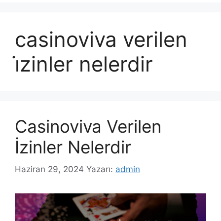
casinoviva verilen
i̇zinler nelerdir
Casinoviva Verilen
İzinler Nelerdir
Haziran 29, 2024
Yazarı:
admin