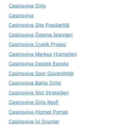
Casinoviva Giriş
Casinoviva
Casinoviva Site Popülerliği
Casinoviva Ödeme İşlemleri
Casinoviva Üyelik Projesi
Casinoviva Merkez Hizmetleri
Casinoviva Destek Eposta
Casinoviva Spor Güvenilirliği
Casinoviva Bahis Girişi
Casinoviva Slot Stratejileri
Casinoviva Giriş Keşfi
Casinoviva Hizmet Portalı
Casinoviva İyi Oyunlar