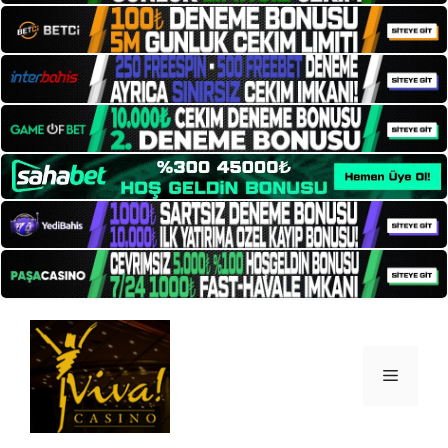
İçeriğe
atla
Menü