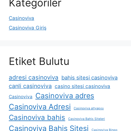
Kategoriler
Casinoviva
Casinoviva Giriş
Etiket Bulutu
adresi casinoviva
bahis sitesi casinoviva
canli casinoviva
casino sitesi casinoviva
Casinoviva adres
Casinoviva
Casinoviva Adresi
Casinoviva altyapısı
Casinoviva bahis
Casinoviva Bahis Siteleri
Casinoviva Bahis Sitesi
Casinoviva Bingo