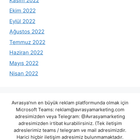
Kasım 2022
Ekim 2022
Eylül 2022
Ağustos 2022
Temmuz 2022
Haziran 2022
Mayıs 2022
Nisan 2022
Avrasya'nın en büyük reklam platformunda olmak için
Microsoft Teams:
reklam@avrasyamarketing.com
adresimizden veya Telegram: @Avrasyamarketing
adresimizden irtibat kurabilirsiniz. (Tek iletişim
adreslerimiz teams / telegram ve mail adresimizdir.
Harici hiçbir iletişim adresimiz bulunmamaktadır.