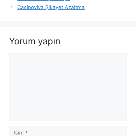
dolaşımı
Casinoviva Şikayet Azaltma
Yorum yapın
Yorum
İsim