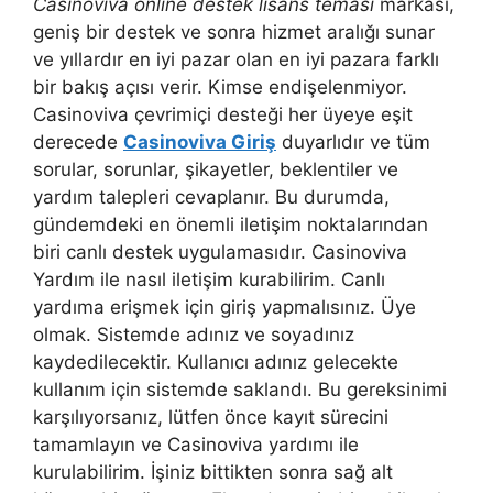
Casinoviva online destek lisans teması
markası,
geniş bir destek ve sonra hizmet aralığı sunar
ve yıllardır en iyi pazar olan en iyi pazara farklı
bir bakış açısı verir. Kimse endişelenmiyor.
Casinoviva çevrimiçi desteği her üyeye eşit
derecede
Casinoviva Giriş
duyarlıdır ve tüm
sorular, sorunlar, şikayetler, beklentiler ve
yardım talepleri cevaplanır. Bu durumda,
gündemdeki en önemli iletişim noktalarından
biri canlı destek uygulamasıdır. Casinoviva
Yardım ile nasıl iletişim kurabilirim. Canlı
yardıma erişmek için giriş yapmalısınız. Üye
olmak. Sistemde adınız ve soyadınız
kaydedilecektir. Kullanıcı adınız gelecekte
kullanım için sistemde saklandı. Bu gereksinimi
karşılıyorsanız, lütfen önce kayıt sürecini
tamamlayın ve Casinoviva yardımı ile
kurulabilirim. İşiniz bittikten sonra sağ alt