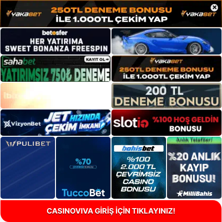
×
CASINOVIVA GİRİŞ İÇİN TIKLAYINIZ!