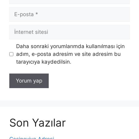
E-
posta
İnternet
sitesi
Daha sonraki yorumlarımda kullanılması için
adım, e-posta adresim ve site adresim bu
tarayıcıya kaydedilsin.
Son Yazılar