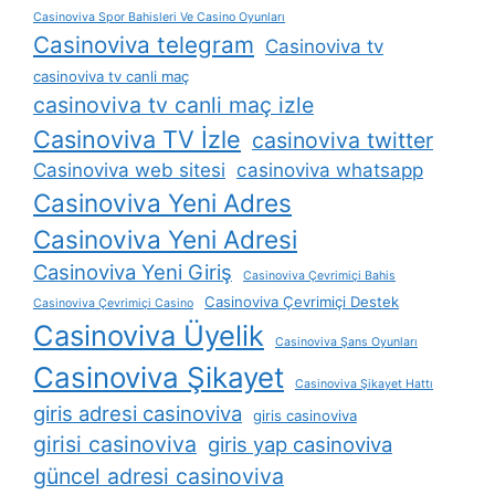
Casinoviva Spor Bahisleri Ve Casino Oyunları
Casinoviva telegram
Casinoviva tv
casinoviva tv canli maç
casinoviva tv canli maç izle
Casinoviva TV İzle
casinoviva twitter
Casinoviva web sitesi
casinoviva whatsapp
Casinoviva Yeni Adres
Casinoviva Yeni Adresi
Casinoviva Yeni Giriş
Casinoviva Çevrimiçi Bahis
Casinoviva Çevrimiçi Destek
Casinoviva Çevrimiçi Casino
Casinoviva Üyelik
Casinoviva Şans Oyunları
Casinoviva Şikayet
Casinoviva Şikayet Hattı
giris adresi casinoviva
giris casinoviva
girisi casinoviva
giris yap casinoviva
güncel adresi casinoviva