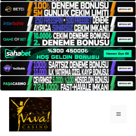
İçeriğe
atla
Menü