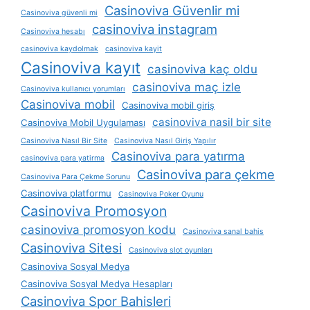
Casinoviva Güvenlir mi
Casinoviva güvenli mi
casinoviva instagram
Casinoviva hesabı
casinoviva kaydolmak
casinoviva kayit
Casinoviva kayıt
casinoviva kaç oldu
casinoviva maç izle
Casinoviva kullanıcı yorumları
Casinoviva mobil
Casinoviva mobil giriş
casinoviva nasil bir site
Casinoviva Mobil Uygulaması
Casinoviva Nasıl Bir Site
Casinoviva Nasıl Giriş Yapılır
Casinoviva para yatırma
casinoviva para yatirma
Casinoviva para çekme
Casinoviva Para Çekme Sorunu
Casinoviva platformu
Casinoviva Poker Oyunu
Casinoviva Promosyon
casinoviva promosyon kodu
Casinoviva sanal bahis
Casinoviva Sitesi
Casinoviva slot oyunları
Casinoviva Sosyal Medya
Casinoviva Sosyal Medya Hesapları
Casinoviva Spor Bahisleri