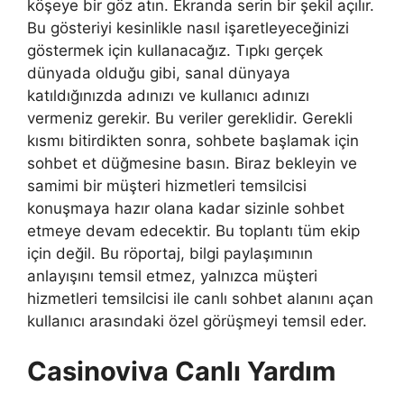
köşeye bir göz atın. Ekranda serin bir şekil açılır.
Bu gösteriyi kesinlikle nasıl işaretleyeceğinizi
göstermek için kullanacağız. Tıpkı gerçek
dünyada olduğu gibi, sanal dünyaya
katıldığınızda adınızı ve kullanıcı adınızı
vermeniz gerekir. Bu veriler gereklidir. Gerekli
kısmı bitirdikten sonra, sohbete başlamak için
sohbet et düğmesine basın. Biraz bekleyin ve
samimi bir müşteri hizmetleri temsilcisi
konuşmaya hazır olana kadar sizinle sohbet
etmeye devam edecektir. Bu toplantı tüm ekip
için değil. Bu röportaj, bilgi paylaşımının
anlayışını temsil etmez, yalnızca müşteri
hizmetleri temsilcisi ile canlı sohbet alanını açan
kullanıcı arasındaki özel görüşmeyi temsil eder.
Casinoviva Canlı Yardım