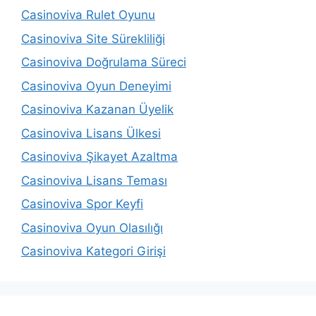
Casinoviva Rulet Oyunu
Casinoviva Site Sürekliliği
Casinoviva Doğrulama Süreci
Casinoviva Oyun Deneyimi
Casinoviva Kazanan Üyelik
Casinoviva Lisans Ülkesi
Casinoviva Şikayet Azaltma
Casinoviva Lisans Teması
Casinoviva Spor Keyfi
Casinoviva Oyun Olasılığı
Casinoviva Kategori Girişi