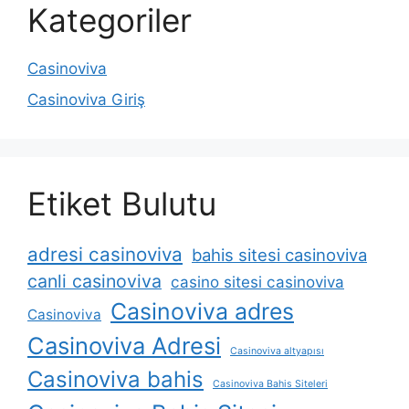
Kategoriler
Casinoviva
Casinoviva Giriş
Etiket Bulutu
adresi casinoviva
bahis sitesi casinoviva
canli casinoviva
casino sitesi casinoviva
Casinoviva adres
Casinoviva
Casinoviva Adresi
Casinoviva altyapısı
Casinoviva bahis
Casinoviva Bahis Siteleri