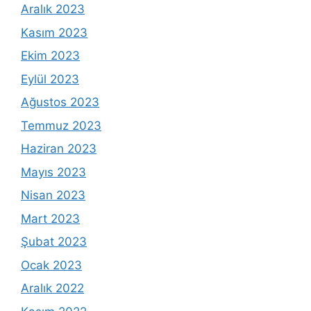
Aralık 2023
Kasım 2023
Ekim 2023
Eylül 2023
Ağustos 2023
Temmuz 2023
Haziran 2023
Mayıs 2023
Nisan 2023
Mart 2023
Şubat 2023
Ocak 2023
Aralık 2022