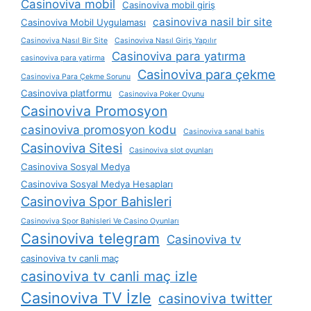
Casinoviva mobil
Casinoviva mobil giriş
casinoviva nasil bir site
Casinoviva Mobil Uygulaması
Casinoviva Nasıl Bir Site
Casinoviva Nasıl Giriş Yapılır
Casinoviva para yatırma
casinoviva para yatirma
Casinoviva para çekme
Casinoviva Para Çekme Sorunu
Casinoviva platformu
Casinoviva Poker Oyunu
Casinoviva Promosyon
casinoviva promosyon kodu
Casinoviva sanal bahis
Casinoviva Sitesi
Casinoviva slot oyunları
Casinoviva Sosyal Medya
Casinoviva Sosyal Medya Hesapları
Casinoviva Spor Bahisleri
Casinoviva Spor Bahisleri Ve Casino Oyunları
Casinoviva telegram
Casinoviva tv
casinoviva tv canli maç
casinoviva tv canli maç izle
Casinoviva TV İzle
casinoviva twitter