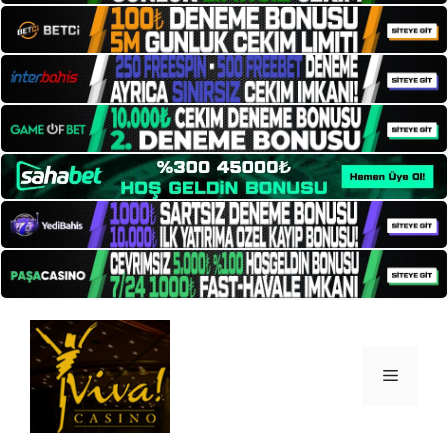
İçeriğe
atla
Menü