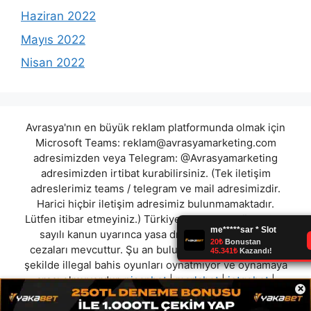
Haziran 2022
Mayıs 2022
Nisan 2022
Avrasya'nın en büyük reklam platformunda olmak için
Microsoft Teams:
reklam@avrasyamarketing.com
adresimizden veya Telegram: @Avrasyamarketing
adresimizden irtibat kurabilirsiniz. (Tek iletişim
adreslerimiz teams / telegram ve mail adresimizdir.
Harici hiçbir iletişim adresimiz bulunmamaktadır.
Lütfen itibar etmeyiniz.) Türkiye yasalarına göre 7258
sayılı kanun uyarınca yasa dışı bahis oynamanın
cezaları mevcuttur. Şu an bulunduğunuz site hiç bir
şekilde illegal bahis oyunları oynatmıyor ve oynamaya
aracı olmuyordur.
nisanbet
|
marlabet
|
jetgobet
|
×
pegacasino
|
medusabahis
|
arexbet
|
betdog
|
tv8bet