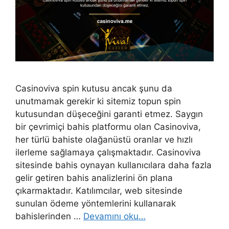
Casinoviva spin kutusu ancak şunu da
unutmamak gerekir ki sitemiz topun spin
kutusundan düşeceğini garanti etmez. Saygın
bir çevrimiçi bahis platformu olan Casinoviva,
her türlü bahiste olağanüstü oranlar ve hızlı
ilerleme sağlamaya çalışmaktadır. Casinoviva
sitesinde bahis oynayan kullanıcılara daha fazla
gelir getiren bahis analizlerini ön plana
çıkarmaktadır. Katılımcılar, web sitesinde
sunulan ödeme yöntemlerini kullanarak
bahislerinden …
Devamını oku…