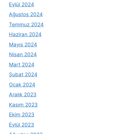
Eylül 2024
Ağustos 2024
Temmuz 2024
Haziran 2024
Mayıs 2024
Nisan 2024
Mart 2024
Şubat 2024
Ocak 2024
Aralık 2023
Kasım 2023
Ekim 2023
Eylül 2023