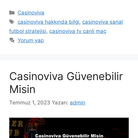
Kategoriler
Casinoviva
Etiketler
casinoviva hakkında bilgi
,
casinoviva sanal
futbol stratejisi
,
casinoviva tv canli maç
Yorum yap
Casinoviva Güvenebilir
Misin
Temmuz 1, 2023
Yazarı:
admin