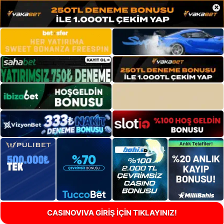
×
CASINOVIVA GİRİŞ İÇİN TIKLAYINIZ!