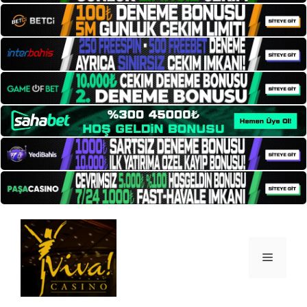
İçeriğe
atla
Menü