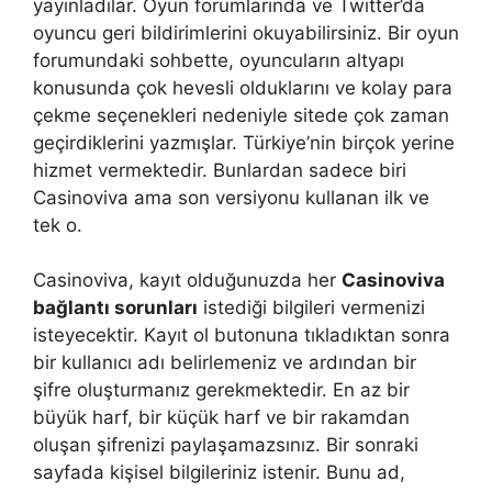
yayınladılar. Oyun forumlarında ve Twitter’da
oyuncu geri bildirimlerini okuyabilirsiniz. Bir oyun
forumundaki sohbette, oyuncuların altyapı
konusunda çok hevesli olduklarını ve kolay para
çekme seçenekleri nedeniyle sitede çok zaman
geçirdiklerini yazmışlar. Türkiye’nin birçok yerine
hizmet vermektedir. Bunlardan sadece biri
Casinoviva ama son versiyonu kullanan ilk ve
tek o.
Casinoviva, kayıt olduğunuzda her
Casinoviva
bağlantı sorunları
istediği bilgileri vermenizi
isteyecektir. Kayıt ol butonuna tıkladıktan sonra
bir kullanıcı adı belirlemeniz ve ardından bir
şifre oluşturmanız gerekmektedir. En az bir
büyük harf, bir küçük harf ve bir rakamdan
oluşan şifrenizi paylaşamazsınız. Bir sonraki
sayfada kişisel bilgileriniz istenir. Bunu ad,