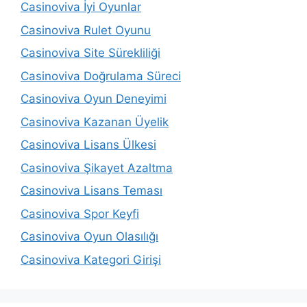
Casinoviva İyi Oyunlar
Casinoviva Rulet Oyunu
Casinoviva Site Sürekliliği
Casinoviva Doğrulama Süreci
Casinoviva Oyun Deneyimi
Casinoviva Kazanan Üyelik
Casinoviva Lisans Ülkesi
Casinoviva Şikayet Azaltma
Casinoviva Lisans Teması
Casinoviva Spor Keyfi
Casinoviva Oyun Olasılığı
Casinoviva Kategori Girişi