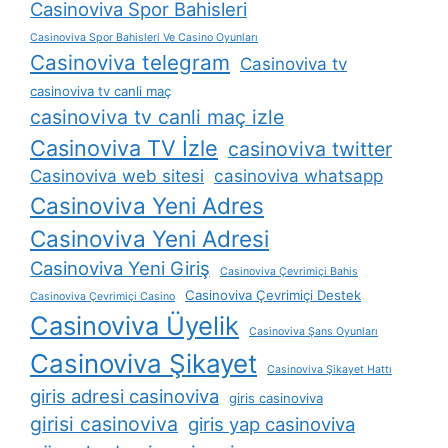
Casinoviva Spor Bahisleri
Casinoviva Spor Bahisleri Ve Casino Oyunları
Casinoviva telegram
Casinoviva tv
casinoviva tv canli maç
casinoviva tv canli maç izle
Casinoviva TV İzle
casinoviva twitter
Casinoviva web sitesi
casinoviva whatsapp
Casinoviva Yeni Adres
Casinoviva Yeni Adresi
Casinoviva Yeni Giriş
Casinoviva Çevrimiçi Bahis
Casinoviva Çevrimiçi Destek
Casinoviva Çevrimiçi Casino
Casinoviva Üyelik
Casinoviva Şans Oyunları
Casinoviva Şikayet
Casinoviva Şikayet Hattı
giris adresi casinoviva
giris casinoviva
girisi casinoviva
giris yap casinoviva