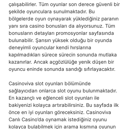
çalışabilirler. Tüm oyunlar son derece güvenli bir
şekilde oyunculara sunulmaktadır. Bu
bölgelerde oyun oynayarak yüklediğiniz paranın
yanı sıra casino bonusları da alıyorsunuz. Tüm
bonusların detayları promosyonlar sayfasında
bulunabilir. Şansın yüksek olduğu bir oyunda
deneyimli oyuncular kendi hırslarına
kapılmadıkları sürece sürecin sonunda mutlaka
kazanırlar. Ancak açgözlülüğe yenik düşen bir
oyuncu eninde sonunda sandığı sıfırlayacaktır.
Casinoviva slot oyunları bölümünde
sağlayıcıdan onlarca slot oyunu bulunmaktadır.
En kazançlı ve eğlenceli slot oyunları ile
bakiyenizi kolayca artırabilirsiniz. Bu sayfada ilk
önce en iyi oyunları göreceksiniz. Casinoviva
Canlı Casino’da oynamak istediğiniz oyunu
kolayca bulabilmek için arama kısmına oyunun