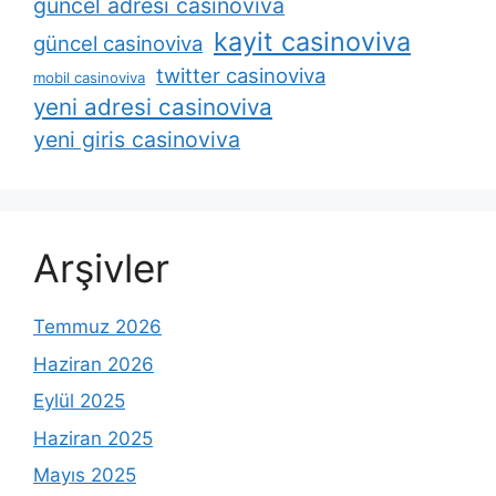
güncel adresi casinoviva
kayit casinoviva
güncel casinoviva
twitter casinoviva
mobil casinoviva
yeni adresi casinoviva
yeni giris casinoviva
Arşivler
Temmuz 2026
Haziran 2026
Eylül 2025
Haziran 2025
Mayıs 2025