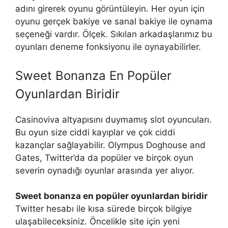
adını girerek oyunu görüntüleyin. Her oyun için
oyunu gerçek bakiye ve sanal bakiye ile oynama
seçeneği vardır. Ölçek. Sıkılan arkadaşlarımız bu
oyunları deneme fonksiyonu ile oynayabilirler.
Sweet Bonanza En Popüler
Oyunlardan Biridir
Casinoviva altyapısını duymamış slot oyuncuları.
Bu oyun size ciddi kayıplar ve çok ciddi
kazançlar sağlayabilir. Olympus Doghouse and
Gates, Twitter’da da popüler ve birçok oyun
severin oynadığı oyunlar arasında yer alıyor.
Sweet bonanza en popüler oyunlardan biridir
Twitter hesabı ile kısa sürede birçok bilgiye
ulaşabileceksiniz. Öncelikle site için yeni