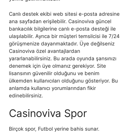
Canlı destek ekibi web sitesi e-posta adresine
ana sayfadan erişilebilir. Casinoviva güncel
bankacılık bilgilerine canlı e-posta desteği ile
ulaşılabilir. Ayrıca bir müşteri temsilcisi ile 7/24
görüşmenize dayanmaktadır. Üye değilseniz
Casinoviva özel avantajlardan
yararlanabilirsiniz. Bu arada oyunda şansınızı
denemek için üye olmanız gerekiyor. Site
lisansının güvenilir olduğunu ve benim
ülkemden kullanıcıları olduğunu gösteriyor. Bu
anlamda kullanıcı yorumlarından fikir
edinebilirsiniz.
Casinoviva Spor
Birçok spor, Futbol yerine bahis sunar.