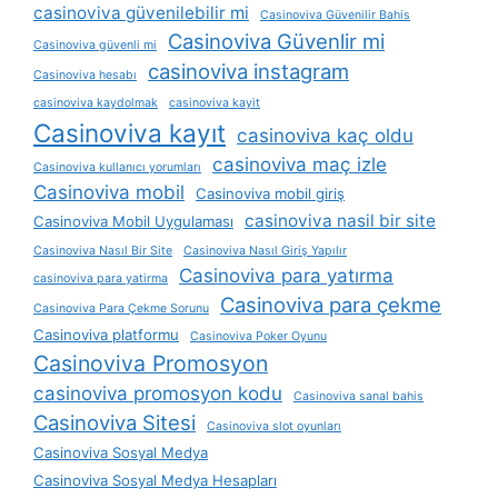
casinoviva güvenilebilir mi
Casinoviva Güvenilir Bahis
Casinoviva Güvenlir mi
Casinoviva güvenli mi
casinoviva instagram
Casinoviva hesabı
casinoviva kaydolmak
casinoviva kayit
Casinoviva kayıt
casinoviva kaç oldu
casinoviva maç izle
Casinoviva kullanıcı yorumları
Casinoviva mobil
Casinoviva mobil giriş
casinoviva nasil bir site
Casinoviva Mobil Uygulaması
Casinoviva Nasıl Bir Site
Casinoviva Nasıl Giriş Yapılır
Casinoviva para yatırma
casinoviva para yatirma
Casinoviva para çekme
Casinoviva Para Çekme Sorunu
Casinoviva platformu
Casinoviva Poker Oyunu
Casinoviva Promosyon
casinoviva promosyon kodu
Casinoviva sanal bahis
Casinoviva Sitesi
Casinoviva slot oyunları
Casinoviva Sosyal Medya
Casinoviva Sosyal Medya Hesapları