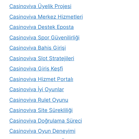
Casinoviva Üyelik Projesi
Casinoviva Merkez Hizmetleri
Casinoviva Destek Eposta
Casinoviva Spor Güvenilirliği
Casinoviva Bahis Girişi
Casinoviva Slot Stratejileri
Casinoviva Giriş Keşfi
Casinoviva Hizmet Portalı
Casinoviva İyi Oyunlar
Casinoviva Rulet Oyunu
Casinoviva Site Sürekliliği
Casinoviva Doğrulama Süreci
Casinoviva Oyun Deneyimi