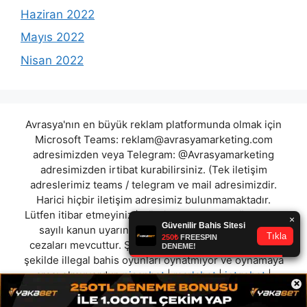
Haziran 2022
Mayıs 2022
Nisan 2022
Avrasya'nın en büyük reklam platformunda olmak için
Microsoft Teams:
reklam@avrasyamarketing.com
adresimizden veya Telegram: @Avrasyamarketing
adresimizden irtibat kurabilirsiniz. (Tek iletişim
adreslerimiz teams / telegram ve mail adresimizdir.
Harici hiçbir iletişim adresimiz bulunmamaktadır.
Lütfen itibar etmeyiniz.) Türkiye yasalarına göre 7258
sayılı kanun uyarınca yasa dışı bahis oynamanın
cezaları mevcuttur. Şu an bulunduğunuz site hiç bir
şekilde illegal bahis oyunları oynatmıyor ve oynamaya
aracı olmuyordur.
nisanbet
|
marlabet
|
jetgobet
|
×
pegacasino
|
medusabahis
|
arexbet
|
betdog
|
tv8bet