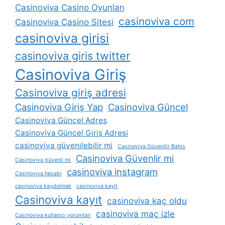
Casinoviva Casino Oyunları
casinoviva com
Casinoviva Casino Sitesi
casinoviva girisi
casinoviva giris twitter
Casinoviva Giriş
Casinoviva giriş adresi
Casinoviva Giriş Yap
Casinoviva Güncel
Casinoviva Güncel Adres
Casinoviva Güncel Giriş Adresi
casinoviva güvenilebilir mi
Casinoviva Güvenilir Bahis
Casinoviva Güvenlir mi
Casinoviva güvenli mi
casinoviva instagram
Casinoviva hesabı
casinoviva kaydolmak
casinoviva kayit
Casinoviva kayıt
casinoviva kaç oldu
casinoviva maç izle
Casinoviva kullanıcı yorumları