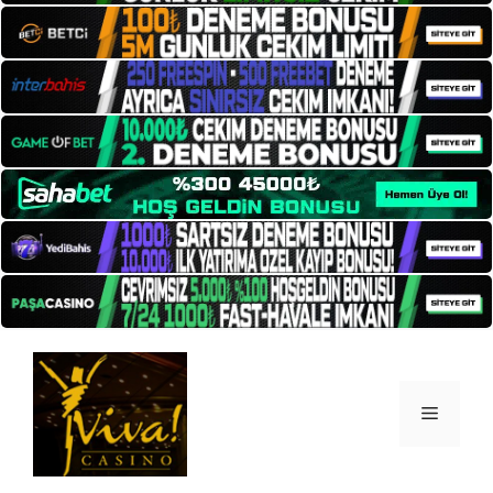
İçeriğe
atla
Menü