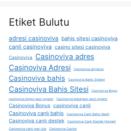
Etiket Bulutu
adresi casinoviva
bahis sitesi casinoviva
canli casinoviva
casino sitesi casinoviva
Casinoviva adres
Casinoviva
Casinoviva Adresi
Casinoviva altyapısı
Casinoviva bahis
Casinoviva Bahis Siteleri
Casinoviva Bahis Sitesi
Casinoviva Bingo
casinoviva bingo nasıl oynanır
Casinoviva blackjack nasıl oynanır
Casinoviva Bonus
casinoviva canli
Casinoviva canlı bahis
Casinoviva Canlı Bahis Nedir
Casinoviva canlı destek
Casinoviva Canlı Destek Hizmeti
Casinoviva canlı maç izle
Casinoviva Casino