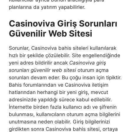
planlarına da yatırım yapabilirler.
Casinoviva Giriş Sorunları
Güvenilir Web Sitesi
Sorunlar, Casinoviva bahis siteleri kullanılarak
hızlı bir şekilde çözülebilir. Site engellendiğinde
yeni adres bildirilir ancak
Casinoviva giriş
sorunları güvenilir web sitesi
oturum açma
sorunları devam eder. Bu çoğu insan için tipiktir.
Bahis forumlarından ve Casinoviva iletişim
hatlarından herhangi bir yeni giriş, mevcut
adresinizde yapıldığı sürece kabul edilebilir.
İnternette birden fazla kullanıcı adı ve şifrenin
bulunması, kullanıcıların oturum açma bilgilerini
unutmasına neden olabilir. Giriş bilgilerinizi
girdikten sonra Casinoviva bahis sitesi, ortaya