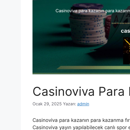
Casinoviva Para
Ocak 29, 2025
Yazarı:
admin
Casinoviva para kazanın para kazanma fırsa
Casinoviva yayın yapılabilecek canlı spor et