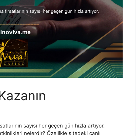
 Kazanın
tlarının sayısı her geçen gün hızla artıyor.
kinlikleri nelerdir? Özellikle sitedeki canlı