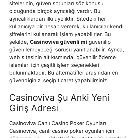
sitelerinin, güven sorunları söz konusu
olduğunda birçok ayrıcalığı vardır. Bu
ayrıcalıklardan ilki üyeliktir. Sitedeki her
kullanıcıya bir hesap vererek, kullanıcılar kendi
şifrelerini kullanarak işlem yapabilirler. Bu
şekilde,
Casinoviva güvenli mi
güvenilip
güvenilemeyeceği sorusu yanıtlanabilir. Ayrıca,
web sitesinin alt kısmında, güvenilir ödeme
işlemleri için çeşitli işlem seçenekleri
bulunmaktadır. Bu alternatifler arasından en
güvendiğinizi seçip ticaret yapabilirsiniz.
Casinoviva Şu Anki Yeni
Giriş Adresi
Casinoviva Canlı Casino Poker Oyunları
Casinoviva, canlı casino poker oyunları için