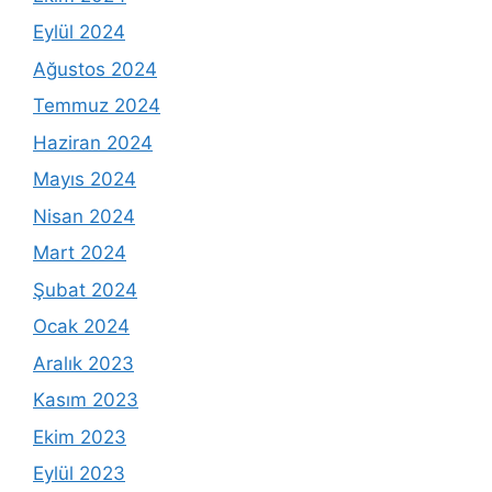
Eylül 2024
Ağustos 2024
Temmuz 2024
Haziran 2024
Mayıs 2024
Nisan 2024
Mart 2024
Şubat 2024
Ocak 2024
Aralık 2023
Kasım 2023
Ekim 2023
Eylül 2023