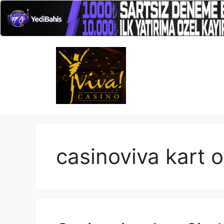
İçeriğe
atla
casinoviva kart o