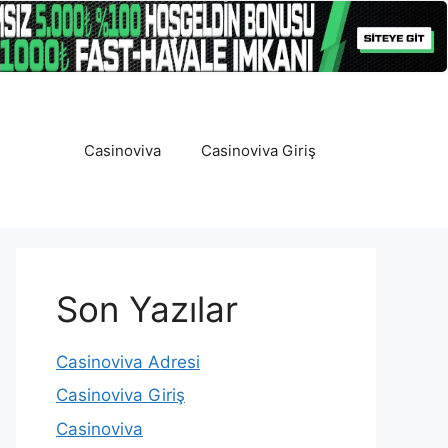
Casinoviva
Casinoviva Giriş
Son Yazılar
Casinoviva Adresi
Casinoviva Giriş
Casinoviva