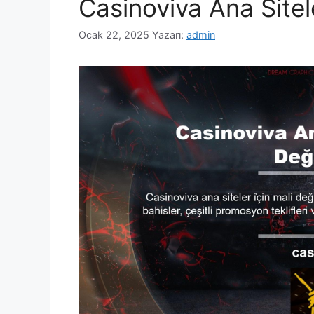
Casinoviva Ana Sitele
Ocak 22, 2025
Yazarı:
admin