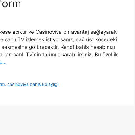
tform
rkese açıktır ve Casinoviva bir avantaj sağlayarak
nde canlı TV izlemek istiyorsanız, sağ üst köşedeki
V sekmesine götürecektir. Kendi bahis hesabınızı
n canlı TV’nin tadını çıkarabilirsiniz. Bu özellik
ku…
orm
,
casinoviva bahis kolaylığı