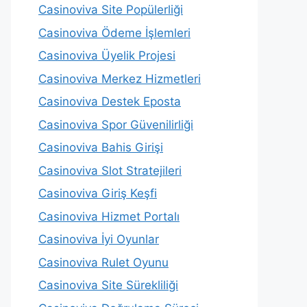
Casinoviva Site Popülerliği
Casinoviva Ödeme İşlemleri
Casinoviva Üyelik Projesi
Casinoviva Merkez Hizmetleri
Casinoviva Destek Eposta
Casinoviva Spor Güvenilirliği
Casinoviva Bahis Girişi
Casinoviva Slot Stratejileri
Casinoviva Giriş Keşfi
Casinoviva Hizmet Portalı
Casinoviva İyi Oyunlar
Casinoviva Rulet Oyunu
Casinoviva Site Sürekliliği