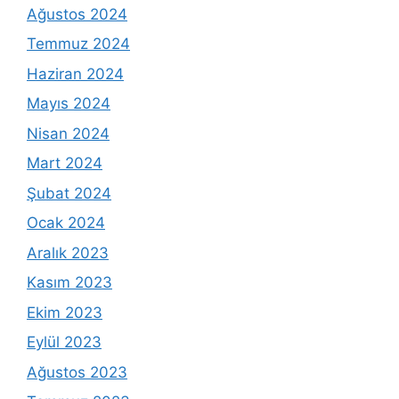
Ağustos 2024
Temmuz 2024
Haziran 2024
Mayıs 2024
Nisan 2024
Mart 2024
Şubat 2024
Ocak 2024
Aralık 2023
Kasım 2023
Ekim 2023
Eylül 2023
Ağustos 2023