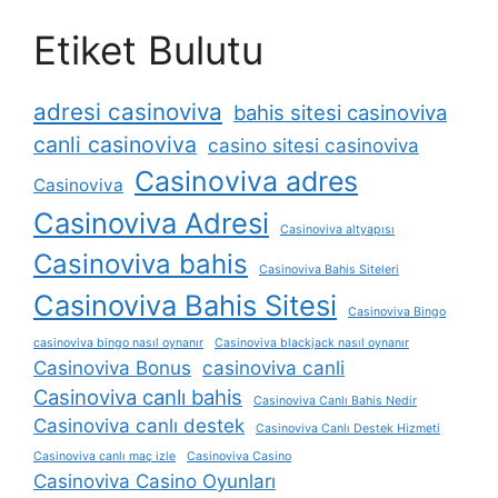
Etiket Bulutu
adresi casinoviva
bahis sitesi casinoviva
canli casinoviva
casino sitesi casinoviva
Casinoviva adres
Casinoviva
Casinoviva Adresi
Casinoviva altyapısı
Casinoviva bahis
Casinoviva Bahis Siteleri
Casinoviva Bahis Sitesi
Casinoviva Bingo
casinoviva bingo nasıl oynanır
Casinoviva blackjack nasıl oynanır
Casinoviva Bonus
casinoviva canli
Casinoviva canlı bahis
Casinoviva Canlı Bahis Nedir
Casinoviva canlı destek
Casinoviva Canlı Destek Hizmeti
Casinoviva canlı maç izle
Casinoviva Casino
Casinoviva Casino Oyunları