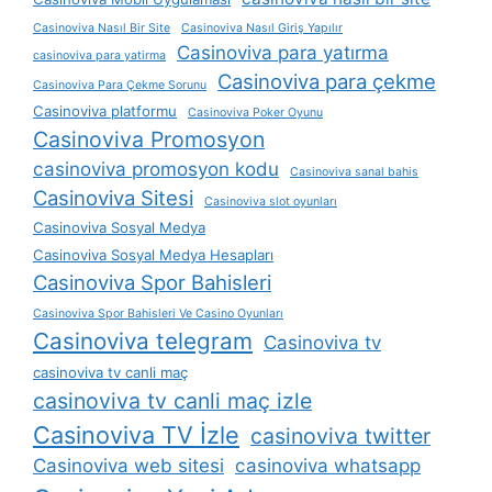
Casinoviva Nasıl Bir Site
Casinoviva Nasıl Giriş Yapılır
Casinoviva para yatırma
casinoviva para yatirma
Casinoviva para çekme
Casinoviva Para Çekme Sorunu
Casinoviva platformu
Casinoviva Poker Oyunu
Casinoviva Promosyon
casinoviva promosyon kodu
Casinoviva sanal bahis
Casinoviva Sitesi
Casinoviva slot oyunları
Casinoviva Sosyal Medya
Casinoviva Sosyal Medya Hesapları
Casinoviva Spor Bahisleri
Casinoviva Spor Bahisleri Ve Casino Oyunları
Casinoviva telegram
Casinoviva tv
casinoviva tv canli maç
casinoviva tv canli maç izle
Casinoviva TV İzle
casinoviva twitter
Casinoviva web sitesi
casinoviva whatsapp