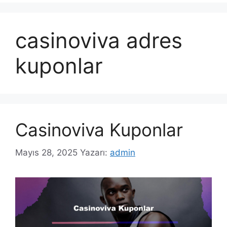
casinoviva adres
kuponlar
Casinoviva Kuponlar
Mayıs 28, 2025
Yazarı:
admin