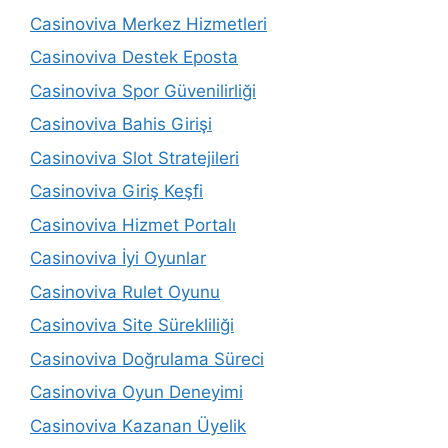
Casinoviva Merkez Hizmetleri
Casinoviva Destek Eposta
Casinoviva Spor Güvenilirliği
Casinoviva Bahis Girişi
Casinoviva Slot Stratejileri
Casinoviva Giriş Keşfi
Casinoviva Hizmet Portalı
Casinoviva İyi Oyunlar
Casinoviva Rulet Oyunu
Casinoviva Site Sürekliliği
Casinoviva Doğrulama Süreci
Casinoviva Oyun Deneyimi
Casinoviva Kazanan Üyelik