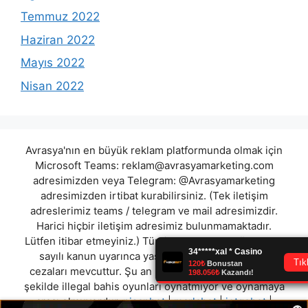
Temmuz 2022
Haziran 2022
Mayıs 2022
Nisan 2022
Avrasya'nın en büyük reklam platformunda olmak için
Microsoft Teams:
reklam@avrasyamarketing.com
adresimizden veya Telegram: @Avrasyamarketing
adresimizden irtibat kurabilirsiniz. (Tek iletişim
adreslerimiz teams / telegram ve mail adresimizdir.
Harici hiçbir iletişim adresimiz bulunmamaktadır.
Lütfen itibar etmeyiniz.) Türkiye yasalarına göre 7258
sayılı kanun uyarınca yasa dışı bahis oynamanın
cezaları mevcuttur. Şu an bulunduğunuz site hiç bir
şekilde illegal bahis oyunları oynatmıyor ve oynamaya
aracı olmuyordur.
nisanbet
|
marlabet
|
jetgobet
|