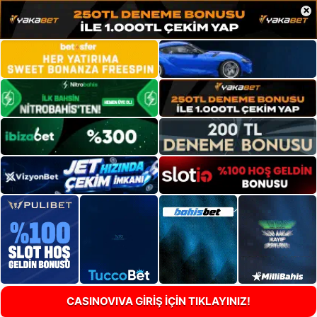
×
CASINOVIVA GİRİŞ İÇİN TIKLAYINIZ!