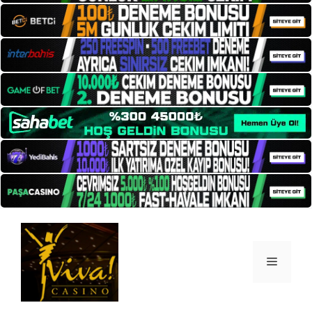
İçeriğe
atla
Menü