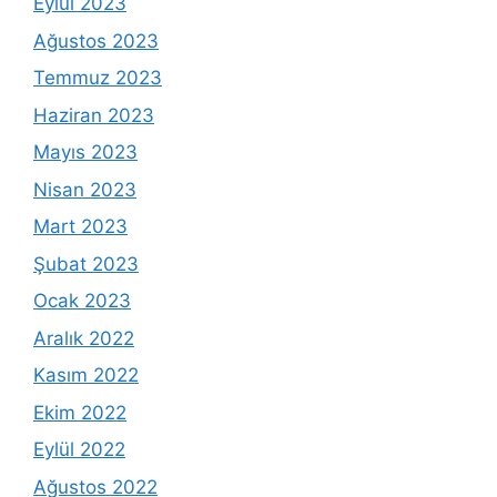
Eylül 2023
Ağustos 2023
Temmuz 2023
Haziran 2023
Mayıs 2023
Nisan 2023
Mart 2023
Şubat 2023
Ocak 2023
Aralık 2022
Kasım 2022
Ekim 2022
Eylül 2022
Ağustos 2022