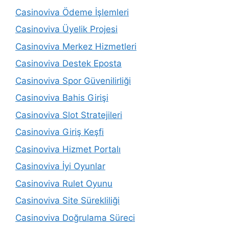
Casinoviva Ödeme İşlemleri
Casinoviva Üyelik Projesi
Casinoviva Merkez Hizmetleri
Casinoviva Destek Eposta
Casinoviva Spor Güvenilirliği
Casinoviva Bahis Girişi
Casinoviva Slot Stratejileri
Casinoviva Giriş Keşfi
Casinoviva Hizmet Portalı
Casinoviva İyi Oyunlar
Casinoviva Rulet Oyunu
Casinoviva Site Sürekliliği
Casinoviva Doğrulama Süreci