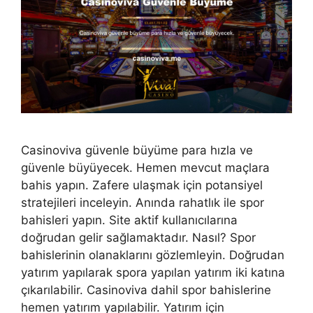
Casinoviva güvenle büyüme para hızla ve
güvenle büyüyecek. Hemen mevcut maçlara
bahis yapın. Zafere ulaşmak için potansiyel
stratejileri inceleyin. Anında rahatlık ile spor
bahisleri yapın. Site aktif kullanıcılarına
doğrudan gelir sağlamaktadır. Nasıl? Spor
bahislerinin olanaklarını gözlemleyin. Doğrudan
yatırım yapılarak spora yapılan yatırım iki katına
çıkarılabilir. Casinoviva dahil spor bahislerine
hemen yatırım yapılabilir. Yatırım için