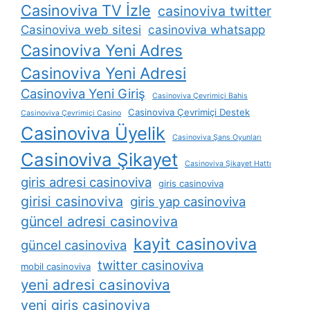
Casinoviva TV İzle
casinoviva twitter
Casinoviva web sitesi
casinoviva whatsapp
Casinoviva Yeni Adres
Casinoviva Yeni Adresi
Casinoviva Yeni Giriş
Casinoviva Çevrimiçi Bahis
Casinoviva Çevrimiçi Destek
Casinoviva Çevrimiçi Casino
Casinoviva Üyelik
Casinoviva Şans Oyunları
Casinoviva Şikayet
Casinoviva Şikayet Hattı
giris adresi casinoviva
giris casinoviva
girisi casinoviva
giris yap casinoviva
güncel adresi casinoviva
kayit casinoviva
güncel casinoviva
twitter casinoviva
mobil casinoviva
yeni adresi casinoviva
yeni giris casinoviva