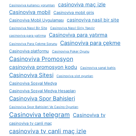
casinoviva maç izle
Casinoviva kullanıcı yorumları
Casinoviva mobil
Casinoviva mobil giriş
casinoviva nasil bir site
Casinoviva Mobil Uygulaması
Casinoviva Nasıl Bir Site
Casinoviva Nasıl Giriş Yapılır
Casinoviva para yatırma
casinoviva para yatirma
Casinoviva para çekme
Casinoviva Para Çekme Sorunu
Casinoviva platformu
Casinoviva Poker Oyunu
Casinoviva Promosyon
casinoviva promosyon kodu
Casinoviva sanal bahis
Casinoviva Sitesi
Casinoviva slot oyunları
Casinoviva Sosyal Medya
Casinoviva Sosyal Medya Hesapları
Casinoviva Spor Bahisleri
Casinoviva Spor Bahisleri Ve Casino Oyunları
Casinoviva telegram
Casinoviva tv
casinoviva tv canli maç
casinoviva tv canli maç izle