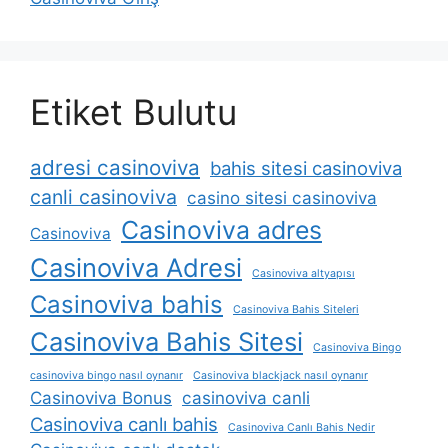
Etiket Bulutu
adresi casinoviva
bahis sitesi casinoviva
canli casinoviva
casino sitesi casinoviva
Casinoviva adres
Casinoviva
Casinoviva Adresi
Casinoviva altyapısı
Casinoviva bahis
Casinoviva Bahis Siteleri
Casinoviva Bahis Sitesi
Casinoviva Bingo
casinoviva bingo nasıl oynanır
Casinoviva blackjack nasıl oynanır
Casinoviva Bonus
casinoviva canli
Casinoviva canlı bahis
Casinoviva Canlı Bahis Nedir