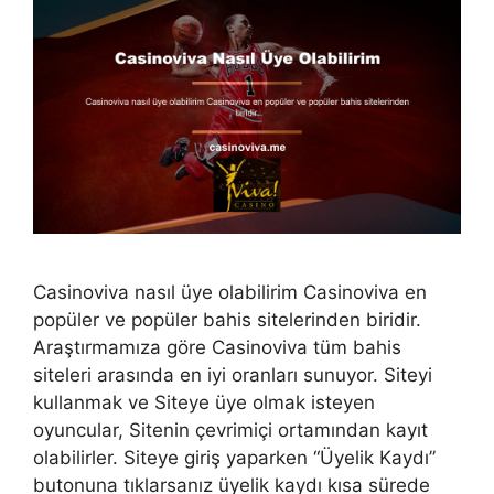
Casinoviva nasıl üye olabilirim Casinoviva en
popüler ve popüler bahis sitelerinden biridir.
Araştırmamıza göre Casinoviva tüm bahis
siteleri arasında en iyi oranları sunuyor. Siteyi
kullanmak ve Siteye üye olmak isteyen
oyuncular, Sitenin çevrimiçi ortamından kayıt
olabilirler. Siteye giriş yaparken “Üyelik Kaydı”
butonuna tıklarsanız üyelik kaydı kısa sürede