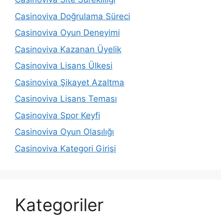
Casinoviva Doğrulama Süreci
Casinoviva Oyun Deneyimi
Casinoviva Kazanan Üyelik
Casinoviva Lisans Ülkesi
Casinoviva Şikayet Azaltma
Casinoviva Lisans Teması
Casinoviva Spor Keyfi
Casinoviva Oyun Olasılığı
Casinoviva Kategori Girişi
Kategoriler