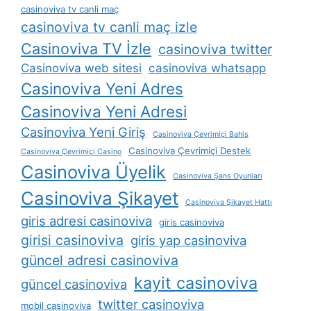
casinoviva tv canli maç
casinoviva tv canli maç izle
Casinoviva TV İzle
casinoviva twitter
Casinoviva web sitesi
casinoviva whatsapp
Casinoviva Yeni Adres
Casinoviva Yeni Adresi
Casinoviva Yeni Giriş
Casinoviva Çevrimiçi Bahis
Casinoviva Çevrimiçi Destek
Casinoviva Çevrimiçi Casino
Casinoviva Üyelik
Casinoviva Şans Oyunları
Casinoviva Şikayet
Casinoviva Şikayet Hattı
giris adresi casinoviva
giris casinoviva
girisi casinoviva
giris yap casinoviva
güncel adresi casinoviva
kayit casinoviva
güncel casinoviva
twitter casinoviva
mobil casinoviva