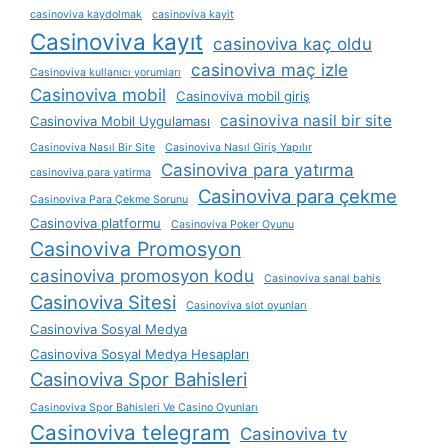
casinoviva kaydolmak
casinoviva kayit
Casinoviva kayıt
casinoviva kaç oldu
casinoviva maç izle
Casinoviva kullanıcı yorumları
Casinoviva mobil
Casinoviva mobil giriş
casinoviva nasil bir site
Casinoviva Mobil Uygulaması
Casinoviva Nasıl Bir Site
Casinoviva Nasıl Giriş Yapılır
Casinoviva para yatırma
casinoviva para yatirma
Casinoviva para çekme
Casinoviva Para Çekme Sorunu
Casinoviva platformu
Casinoviva Poker Oyunu
Casinoviva Promosyon
casinoviva promosyon kodu
Casinoviva sanal bahis
Casinoviva Sitesi
Casinoviva slot oyunları
Casinoviva Sosyal Medya
Casinoviva Sosyal Medya Hesapları
Casinoviva Spor Bahisleri
Casinoviva Spor Bahisleri Ve Casino Oyunları
Casinoviva telegram
Casinoviva tv