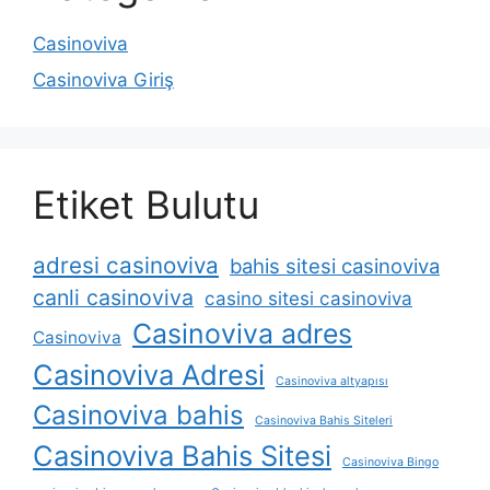
Casinoviva
Casinoviva Giriş
Etiket Bulutu
adresi casinoviva
bahis sitesi casinoviva
canli casinoviva
casino sitesi casinoviva
Casinoviva adres
Casinoviva
Casinoviva Adresi
Casinoviva altyapısı
Casinoviva bahis
Casinoviva Bahis Siteleri
Casinoviva Bahis Sitesi
Casinoviva Bingo