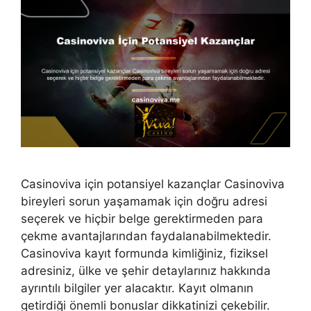
Casinoviva için potansiyel kazançlar Casinoviva
bireyleri sorun yaşamamak için doğru adresi
seçerek ve hiçbir belge gerektirmeden para
çekme avantajlarından faydalanabilmektedir.
Casinoviva kayıt formunda kimliğiniz, fiziksel
adresiniz, ülke ve şehir detaylarınız hakkında
ayrıntılı bilgiler yer alacaktır. Kayıt olmanın
getirdiği önemli bonuslar dikkatinizi çekebilir.