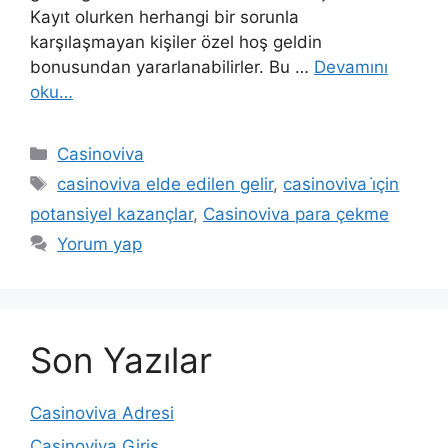
Kayıt olurken herhangi bir sorunla
karşılaşmayan kişiler özel hoş geldin
bonusundan yararlanabilirler. Bu …
Devamını
oku…
Kategoriler
Casinoviva
Etiketler
casinoviva elde edilen gelir
,
casinoviva i̇çin
potansiyel kazançlar
,
Casinoviva para çekme
Yorum yap
Son Yazılar
Casinoviva Adresi
Casinoviva Giriş