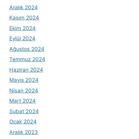
Aralık 2024
Kasım 2024
Ekim 2024
Eylül 2024
Ağustos 2024
Temmuz 2024
Haziran 2024
Mayıs 2024
Nisan 2024
Mart 2024
Şubat 2024
Ocak 2024
Aralık 2023