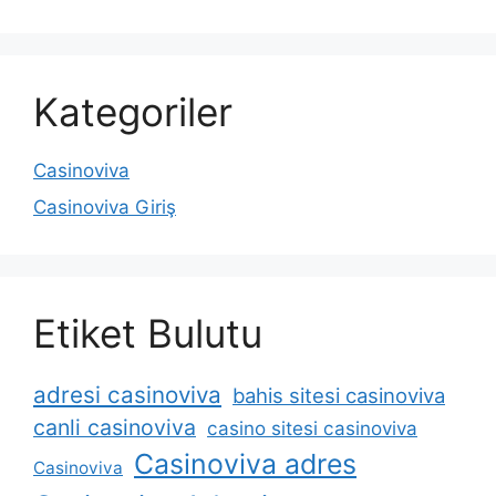
Kategoriler
Casinoviva
Casinoviva Giriş
Etiket Bulutu
adresi casinoviva
bahis sitesi casinoviva
canli casinoviva
casino sitesi casinoviva
Casinoviva adres
Casinoviva