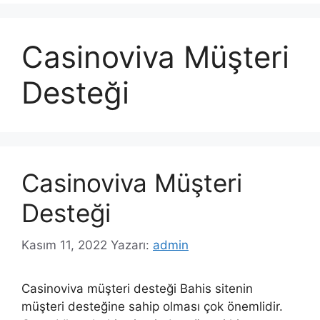
Casinoviva Müşteri
Desteği
Casinoviva Müşteri
Desteği
Kasım 11, 2022
Yazarı:
admin
Casinoviva müşteri desteği Bahis sitenin
müşteri desteğine sahip olması çok önemlidir.