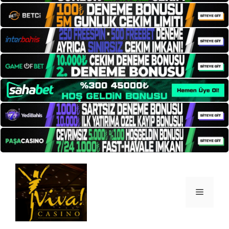
İçeriğe
atla
Menü