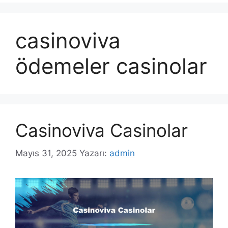
casinoviva
ödemeler casinolar
Casinoviva Casinolar
Mayıs 31, 2025
Yazarı:
admin