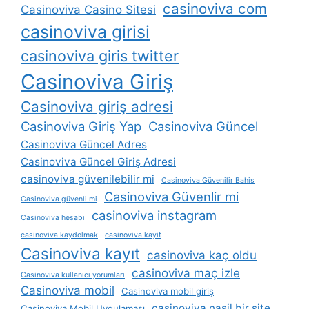
casinoviva com
Casinoviva Casino Sitesi
casinoviva girisi
casinoviva giris twitter
Casinoviva Giriş
Casinoviva giriş adresi
Casinoviva Giriş Yap
Casinoviva Güncel
Casinoviva Güncel Adres
Casinoviva Güncel Giriş Adresi
casinoviva güvenilebilir mi
Casinoviva Güvenilir Bahis
Casinoviva Güvenlir mi
Casinoviva güvenli mi
casinoviva instagram
Casinoviva hesabı
casinoviva kaydolmak
casinoviva kayit
Casinoviva kayıt
casinoviva kaç oldu
casinoviva maç izle
Casinoviva kullanıcı yorumları
Casinoviva mobil
Casinoviva mobil giriş
casinoviva nasil bir site
Casinoviva Mobil Uygulaması