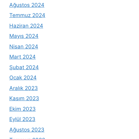
Ağustos 2024
Temmuz 2024
Haziran 2024
Mayıs 2024
Nisan 2024
Mart 2024
Şubat 2024
Ocak 2024
Aralık 2023
Kasım 2023
Ekim 2023
Eylül 2023
Ağustos 2023