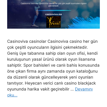
Casinoviva casinolar Casinoviva casino her gün
çok çeşitli oyuncuların ilgisini çekmektedir.
Geniş üye tabanına sahip olan oyun ofisi, kendi
kuruluşunun yasal ürünü olarak oyun lisansına
sahiptir. Spor bahisleri ve canlı bahis konusunda
öne çıkan firma aynı zamanda oyun kataloğunu
da düzenli olarak güncelleyerek yeni oyunları
tanıtıyor. Heyecan verici canlı casino blackjack
oyununda harika vakit geçirebilir …
Devamını
oku…