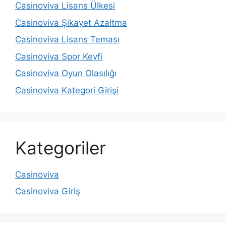
Casinoviva Lisans Ülkesi
Casinoviva Şikayet Azaltma
Casinoviva Lisans Teması
Casinoviva Spor Keyfi
Casinoviva Oyun Olasılığı
Casinoviva Kategori Girişi
Kategoriler
Casinoviva
Casinoviva Giriş