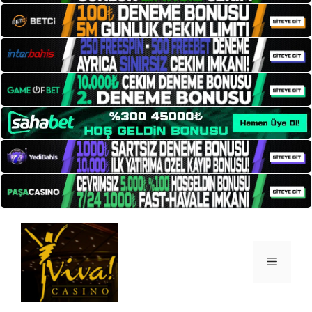
İçeriğe
atla
Menü