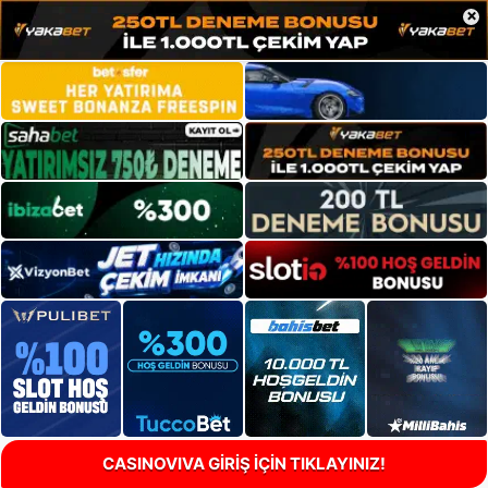
×
CASINOVIVA GİRİŞ İÇİN TIKLAYINIZ!