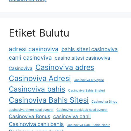
Etiket Bulutu
adresi casinoviva
bahis sitesi casinoviva
canli casinoviva
casino sitesi casinoviva
Casinoviva adres
Casinoviva
Casinoviva Adresi
Casinoviva altyapısı
Casinoviva bahis
Casinoviva Bahis Siteleri
Casinoviva Bahis Sitesi
Casinoviva Bingo
casinoviva bingo nasıl oynanır
Casinoviva blackjack nasıl oynanır
Casinoviva Bonus
casinoviva canli
Casinoviva canlı bahis
Casinoviva Canlı Bahis Nedir