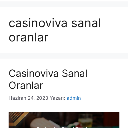
casinoviva sanal
oranlar
Casinoviva Sanal
Oranlar
Haziran 24, 2023
Yazarı:
admin