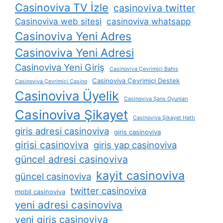
Casinoviva TV İzle
casinoviva twitter
Casinoviva web sitesi
casinoviva whatsapp
Casinoviva Yeni Adres
Casinoviva Yeni Adresi
Casinoviva Yeni Giriş
Casinoviva Çevrimiçi Bahis
Casinoviva Çevrimiçi Destek
Casinoviva Çevrimiçi Casino
Casinoviva Üyelik
Casinoviva Şans Oyunları
Casinoviva Şikayet
Casinoviva Şikayet Hattı
giris adresi casinoviva
giris casinoviva
girisi casinoviva
giris yap casinoviva
güncel adresi casinoviva
kayit casinoviva
güncel casinoviva
twitter casinoviva
mobil casinoviva
yeni adresi casinoviva
yeni giris casinoviva