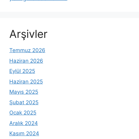
Arşivler
Temmuz 2026
Haziran 2026
Eylül 2025
Haziran 2025
Mayıs 2025
Şubat 2025
Ocak 2025
Aralık 2024
Kasım 2024