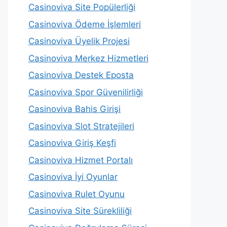
Casinoviva Site Popülerliği
Casinoviva Ödeme İşlemleri
Casinoviva Üyelik Projesi
Casinoviva Merkez Hizmetleri
Casinoviva Destek Eposta
Casinoviva Spor Güvenilirliği
Casinoviva Bahis Girişi
Casinoviva Slot Stratejileri
Casinoviva Giriş Keşfi
Casinoviva Hizmet Portalı
Casinoviva İyi Oyunlar
Casinoviva Rulet Oyunu
Casinoviva Site Sürekliliği