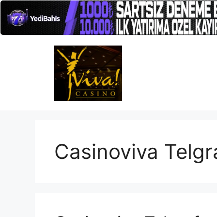
İçeriğe
atla
Casinoviva Telgr