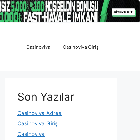
Casinoviva
Casinoviva Giriş
Son Yazılar
Casinoviva Adresi
Casinoviva Giriş
Casinoviva