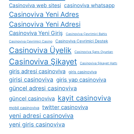
Casinoviva web sitesi
casinoviva whatsapp
Casinoviva Yeni Adres
Casinoviva Yeni Adresi
Casinoviva Yeni Giriş
Casinoviva Çevrimiçi Bahis
Casinoviva Çevrimiçi Destek
Casinoviva Çevrimiçi Casino
Casinoviva Üyelik
Casinoviva Şans Oyunları
Casinoviva Şikayet
Casinoviva Şikayet Hattı
giris adresi casinoviva
giris casinoviva
girisi casinoviva
giris yap casinoviva
güncel adresi casinoviva
kayit casinoviva
güncel casinoviva
twitter casinoviva
mobil casinoviva
yeni adresi casinoviva
yeni giris casinoviva