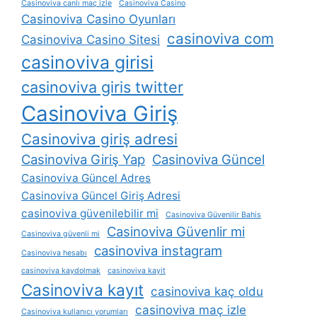
Casinoviva canlı maç izle
Casinoviva Casino
Casinoviva Casino Oyunları
casinoviva com
Casinoviva Casino Sitesi
casinoviva girisi
casinoviva giris twitter
Casinoviva Giriş
Casinoviva giriş adresi
Casinoviva Giriş Yap
Casinoviva Güncel
Casinoviva Güncel Adres
Casinoviva Güncel Giriş Adresi
casinoviva güvenilebilir mi
Casinoviva Güvenilir Bahis
Casinoviva Güvenlir mi
Casinoviva güvenli mi
casinoviva instagram
Casinoviva hesabı
casinoviva kaydolmak
casinoviva kayit
Casinoviva kayıt
casinoviva kaç oldu
casinoviva maç izle
Casinoviva kullanıcı yorumları