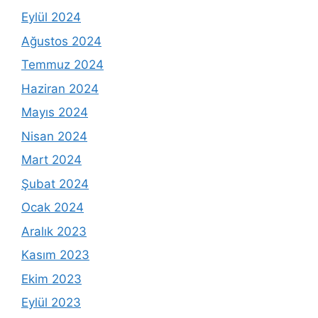
Eylül 2024
Ağustos 2024
Temmuz 2024
Haziran 2024
Mayıs 2024
Nisan 2024
Mart 2024
Şubat 2024
Ocak 2024
Aralık 2023
Kasım 2023
Ekim 2023
Eylül 2023