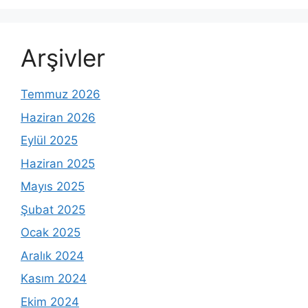
Arşivler
Temmuz 2026
Haziran 2026
Eylül 2025
Haziran 2025
Mayıs 2025
Şubat 2025
Ocak 2025
Aralık 2024
Kasım 2024
Ekim 2024