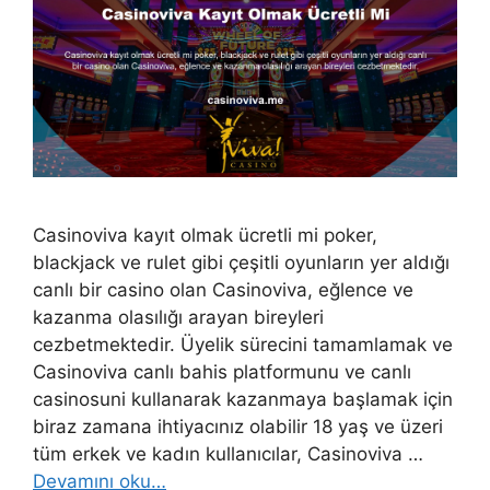
Casinoviva kayıt olmak ücretli mi poker,
blackjack ve rulet gibi çeşitli oyunların yer aldığı
canlı bir casino olan Casinoviva, eğlence ve
kazanma olasılığı arayan bireyleri
cezbetmektedir. Üyelik sürecini tamamlamak ve
Casinoviva canlı bahis platformunu ve canlı
casinosuni kullanarak kazanmaya başlamak için
biraz zamana ihtiyacınız olabilir 18 yaş ve üzeri
tüm erkek ve kadın kullanıcılar, Casinoviva …
Devamını oku…