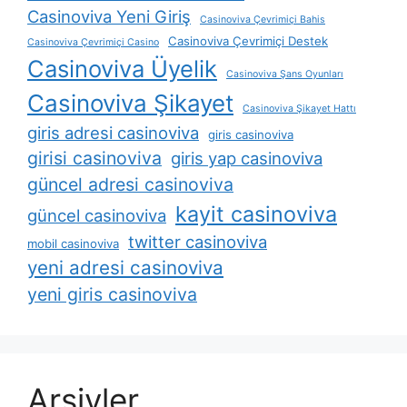
Casinoviva Yeni Giriş
Casinoviva Çevrimiçi Bahis
Casinoviva Çevrimiçi Destek
Casinoviva Çevrimiçi Casino
Casinoviva Üyelik
Casinoviva Şans Oyunları
Casinoviva Şikayet
Casinoviva Şikayet Hattı
giris adresi casinoviva
giris casinoviva
girisi casinoviva
giris yap casinoviva
güncel adresi casinoviva
kayit casinoviva
güncel casinoviva
twitter casinoviva
mobil casinoviva
yeni adresi casinoviva
yeni giris casinoviva
Arşivler