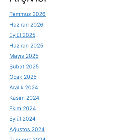
Temmuz 2026
Haziran 2026
Eylül 2025
Haziran 2025
Mayıs 2025
Şubat 2025
Ocak 2025
Aralık 2024
Kasım 2024
Ekim 2024
Eylül 2024
Ağustos 2024
Temmuz 2024