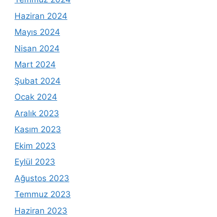
Haziran 2024
Mayıs 2024
Nisan 2024
Mart 2024
Şubat 2024
Ocak 2024
Aralık 2023
Kasım 2023
Ekim 2023
Eylül 2023
Ağustos 2023
Temmuz 2023
Haziran 2023