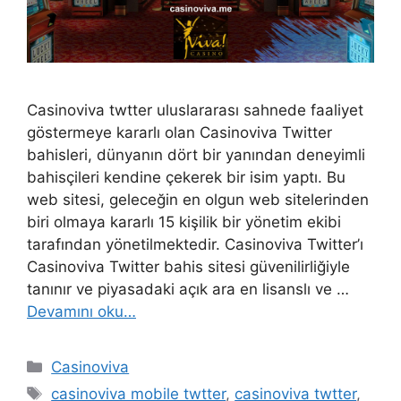
Casinoviva twtter uluslararası sahnede faaliyet
göstermeye kararlı olan Casinoviva Twitter
bahisleri, dünyanın dört bir yanından deneyimli
bahisçileri kendine çekerek bir isim yaptı. Bu
web sitesi, geleceğin en olgun web sitelerinden
biri olmaya kararlı 15 kişilik bir yönetim ekibi
tarafından yönetilmektedir. Casinoviva Twitter’ı
Casinoviva Twitter bahis sitesi güvenilirliğiyle
tanınır ve piyasadaki açık ara en lisanslı ve …
Devamını oku…
Kategoriler
Casinoviva
Etiketler
casinoviva mobile twtter
,
casinoviva twtter
,