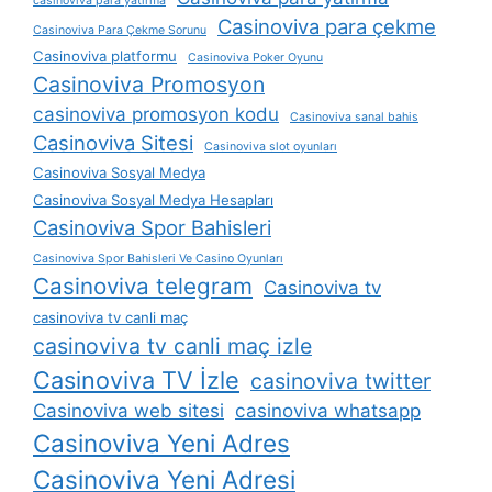
casinoviva para yatirma
Casinoviva para çekme
Casinoviva Para Çekme Sorunu
Casinoviva platformu
Casinoviva Poker Oyunu
Casinoviva Promosyon
casinoviva promosyon kodu
Casinoviva sanal bahis
Casinoviva Sitesi
Casinoviva slot oyunları
Casinoviva Sosyal Medya
Casinoviva Sosyal Medya Hesapları
Casinoviva Spor Bahisleri
Casinoviva Spor Bahisleri Ve Casino Oyunları
Casinoviva telegram
Casinoviva tv
casinoviva tv canli maç
casinoviva tv canli maç izle
Casinoviva TV İzle
casinoviva twitter
Casinoviva web sitesi
casinoviva whatsapp
Casinoviva Yeni Adres
Casinoviva Yeni Adresi