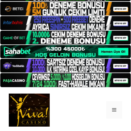
İçeriğe
atla
Menü