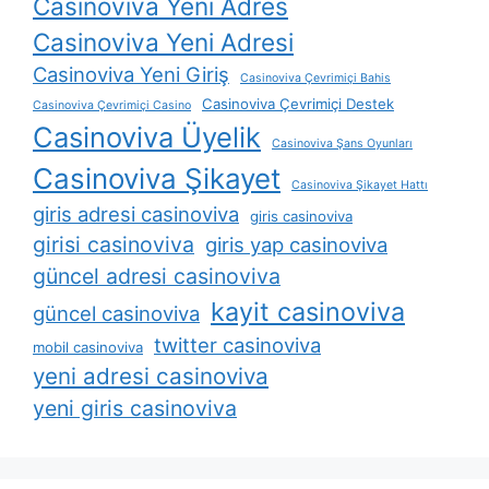
Casinoviva Yeni Adres
Casinoviva Yeni Adresi
Casinoviva Yeni Giriş
Casinoviva Çevrimiçi Bahis
Casinoviva Çevrimiçi Destek
Casinoviva Çevrimiçi Casino
Casinoviva Üyelik
Casinoviva Şans Oyunları
Casinoviva Şikayet
Casinoviva Şikayet Hattı
giris adresi casinoviva
giris casinoviva
girisi casinoviva
giris yap casinoviva
güncel adresi casinoviva
kayit casinoviva
güncel casinoviva
twitter casinoviva
mobil casinoviva
yeni adresi casinoviva
yeni giris casinoviva