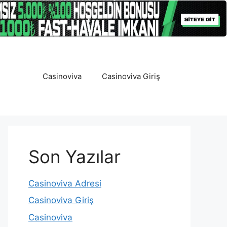
Casinoviva
Casinoviva Giriş
Son Yazılar
Casinoviva Adresi
Casinoviva Giriş
Casinoviva