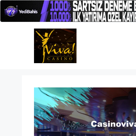
İçeriğe
atla