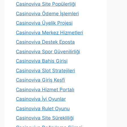
Casinoviva Site Popülerliği
Casinoviva Ödeme İşlemleri
Casinoviva Üyelik Projesi
Casinoviva Merkez Hizmetleri
Casinoviva Destek Eposta
Casinoviva Spor Güvenilirliği
Casinoviva Bahis Girişi
Casinoviva Slot Stratejileri
Casinoviva Giriş Keşfi
Casinoviva Hizmet Portalı
Casinoviva İyi Oyunlar
Casinoviva Rulet Oyunu
Casinoviva Site Sürekliliği