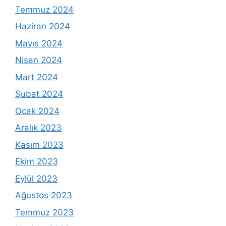
Temmuz 2024
Haziran 2024
Mayıs 2024
Nisan 2024
Mart 2024
Şubat 2024
Ocak 2024
Aralık 2023
Kasım 2023
Ekim 2023
Eylül 2023
Ağustos 2023
Temmuz 2023