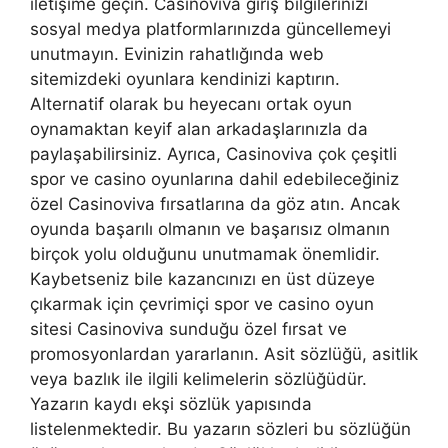
iletişime geçin. Casinoviva giriş bilgilerinizi
sosyal medya platformlarınızda güncellemeyi
unutmayın. Evinizin rahatlığında web
sitemizdeki oyunlara kendinizi kaptırın.
Alternatif olarak bu heyecanı ortak oyun
oynamaktan keyif alan arkadaşlarınızla da
paylaşabilirsiniz. Ayrıca, Casinoviva çok çeşitli
spor ve casino oyunlarına dahil edebileceğiniz
özel Casinoviva fırsatlarına da göz atın. Ancak
oyunda başarılı olmanın ve başarısız olmanın
birçok yolu olduğunu unutmamak önemlidir.
Kaybetseniz bile kazancınızı en üst düzeye
çıkarmak için çevrimiçi spor ve casino oyun
sitesi Casinoviva sunduğu özel fırsat ve
promosyonlardan yararlanın. Asit sözlüğü, asitlik
veya bazlık ile ilgili kelimelerin sözlüğüdür.
Yazarın kaydı ekşi sözlük yapısında
listelenmektedir. Bu yazarın sözleri bu sözlüğün