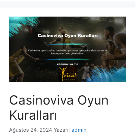
Casinoviva Oyun
Kuralları
Ağustos 24, 2024
Yazarı:
admin