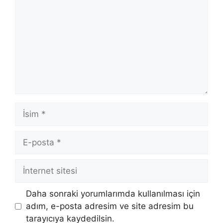
İsim
E-
posta
İnternet
sitesi
Daha sonraki yorumlarımda kullanılması için
adım, e-posta adresim ve site adresim bu
tarayıcıya kaydedilsin.