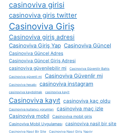
casinoviva girisi
casinoviva giris twitter
Casinoviva Giriş
Casinoviva giriş adresi
Casinoviva Giriş Yap
Casinoviva Güncel
Casinoviva Güncel Adres
Casinoviva Güncel Giriş Adresi
casinoviva güvenilebilir mi
Casinoviva Güvenilir Bahis
Casinoviva Güvenlir mi
Casinoviva güvenli mi
casinoviva instagram
Casinoviva hesabı
casinoviva kaydolmak
casinoviva kayit
Casinoviva kayıt
casinoviva kaç oldu
casinoviva maç izle
Casinoviva kullanıcı yorumları
Casinoviva mobil
Casinoviva mobil giriş
casinoviva nasil bir site
Casinoviva Mobil Uygulaması
Casinoviva Nasıl Bir Site
Casinoviva Nasıl Giriş Yapılır