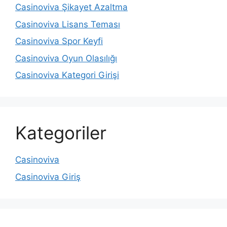
Casinoviva Şikayet Azaltma
Casinoviva Lisans Teması
Casinoviva Spor Keyfi
Casinoviva Oyun Olasılığı
Casinoviva Kategori Girişi
Kategoriler
Casinoviva
Casinoviva Giriş