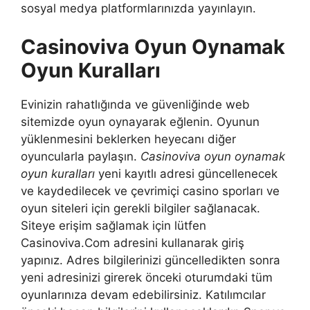
sosyal medya platformlarınızda yayınlayın.
Casinoviva Oyun Oynamak
Oyun Kuralları
Evinizin rahatlığında ve güvenliğinde web
sitemizde oyun oynayarak eğlenin. Oyunun
yüklenmesini beklerken heyecanı diğer
oyuncularla paylaşın.
Casinoviva oyun oynamak
oyun kuralları
yeni kayıtlı adresi güncellenecek
ve kaydedilecek ve çevrimiçi casino sporları ve
oyun siteleri için gerekli bilgiler sağlanacak.
Siteye erişim sağlamak için lütfen
Casinoviva.Com adresini kullanarak giriş
yapınız. Adres bilgilerinizi güncelledikten sonra
yeni adresinizi girerek önceki oturumdaki tüm
oyunlarınıza devam edebilirsiniz. Katılımcılar