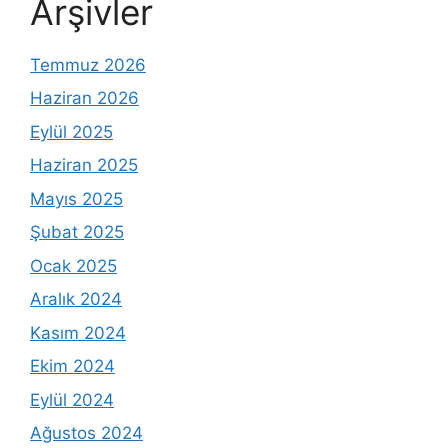
Arşivler
Temmuz 2026
Haziran 2026
Eylül 2025
Haziran 2025
Mayıs 2025
Şubat 2025
Ocak 2025
Aralık 2024
Kasım 2024
Ekim 2024
Eylül 2024
Ağustos 2024