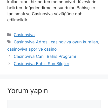
kullanıcıları, hizmetten memnuniyet düzeylerini
belirten değerlendirmeler sundular. Bahisçiler
tanınmalı ve Casinoviva sözlüğüne dahil
edilmelidir.
Kategoriler
Casinoviva
Etiketler
Casinoviva Adresi
,
casinoviva oyun kuralları
,
casinoviva spor ve casino
Yazı
Casinoviva Canlı Bahis Programı
dolaşımı
Casinoviva Bahis Son Bilgiler
Yorum yapın
Yorum