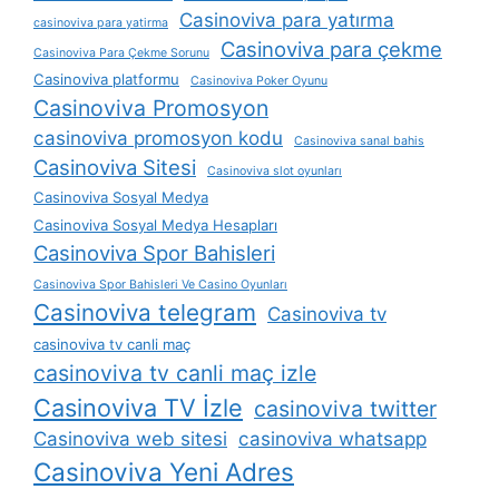
Casinoviva para yatırma
casinoviva para yatirma
Casinoviva para çekme
Casinoviva Para Çekme Sorunu
Casinoviva platformu
Casinoviva Poker Oyunu
Casinoviva Promosyon
casinoviva promosyon kodu
Casinoviva sanal bahis
Casinoviva Sitesi
Casinoviva slot oyunları
Casinoviva Sosyal Medya
Casinoviva Sosyal Medya Hesapları
Casinoviva Spor Bahisleri
Casinoviva Spor Bahisleri Ve Casino Oyunları
Casinoviva telegram
Casinoviva tv
casinoviva tv canli maç
casinoviva tv canli maç izle
Casinoviva TV İzle
casinoviva twitter
Casinoviva web sitesi
casinoviva whatsapp
Casinoviva Yeni Adres