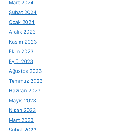
Mart 2024
Şubat 2024
Ocak 2024
Aralık 2023
Kasım 2023
Ekim 2023
Eylül 2023
Ağustos 2023
Temmuz 2023
Haziran 2023
Mayıs 2023
Nisan 2023
Mart 2023
Şubat 2023