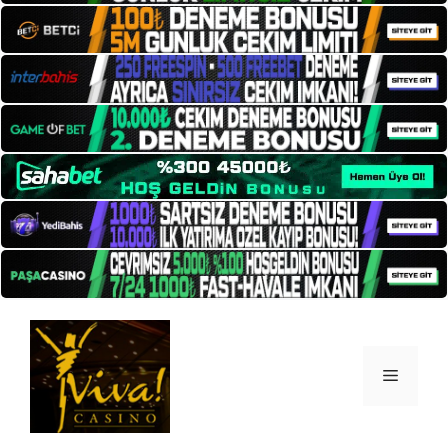
İçeriğe
atla
Menü