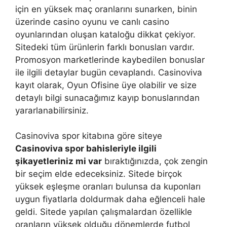
için en yüksek maç oranlarını sunarken, binin
üzerinde casino oyunu ve canlı casino
oyunlarından oluşan kataloğu dikkat çekiyor.
Sitedeki tüm ürünlerin farklı bonusları vardır.
Promosyon marketlerinde kaybedilen bonuslar
ile ilgili detaylar bugün cevaplandı. Casinoviva
kayıt olarak, Oyun Ofisine üye olabilir ve size
detaylı bilgi sunacağımız kayıp bonuslarından
yararlanabilirsiniz.
Casinoviva spor kitabına göre siteye
Casinoviva spor bahisleriyle ilgili
şikayetleriniz mi var
bıraktığınızda, çok zengin
bir seçim elde edeceksiniz. Sitede birçok
yüksek eşleşme oranları bulunsa da kuponları
uygun fiyatlarla doldurmak daha eğlenceli hale
geldi. Sitede yapılan çalışmalardan özellikle
oranların yüksek olduğu dönemlerde futbol