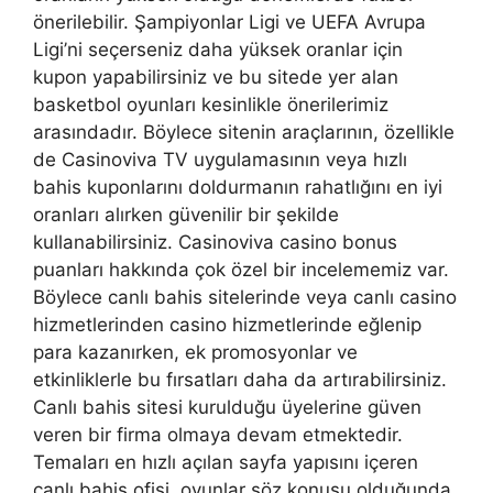
önerilebilir. Şampiyonlar Ligi ve UEFA Avrupa
Ligi’ni seçerseniz daha yüksek oranlar için
kupon yapabilirsiniz ve bu sitede yer alan
basketbol oyunları kesinlikle önerilerimiz
arasındadır. Böylece sitenin araçlarının, özellikle
de Casinoviva TV uygulamasının veya hızlı
bahis kuponlarını doldurmanın rahatlığını en iyi
oranları alırken güvenilir bir şekilde
kullanabilirsiniz. Casinoviva casino bonus
puanları hakkında çok özel bir incelememiz var.
Böylece canlı bahis sitelerinde veya canlı casino
hizmetlerinden casino hizmetlerinde eğlenip
para kazanırken, ek promosyonlar ve
etkinliklerle bu fırsatları daha da artırabilirsiniz.
Canlı bahis sitesi kurulduğu üyelerine güven
veren bir firma olmaya devam etmektedir.
Temaları en hızlı açılan sayfa yapısını içeren
canlı bahis ofisi, oyunlar söz konusu olduğunda