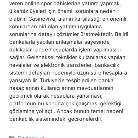
veren online spor bahislerine yatırım yapmak,
ülkemiz üyeleri için önemli sorunlara neden
olabilir. Casinoviva, alanın karşılaştığı en önemli
konulardan biri olan yatırım uygulama
sorunlarına detaylı çözümler üretmektedir. Belirli
bankalarla yapılan anlaşmalar sayesinde
dakikalar içinde hesaplarda işlem yapılmasını
sağlar. Geleneksel teknikler kullanılarak yapılan
havaleler ve elektronik transferler, bankacılık
sistemi detayları nedeniyle uzun süre hesaplara
yansıyabilir. Türkiye’de tespit edilen banka
hesaplarının kullanıcılarının mevduatlarının
gecikmeli olarak hesaplara yansıması,
platformun bu konuda çok çalışması gerektiği
gözlemine yol açtı. Ancak bunun temel nedeni
bankacılık sistemindeki gecikmelerdir.
Kategoriler
Casinoviva