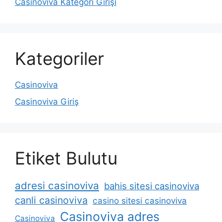
Casinoviva Kategori Girişi
Kategoriler
Casinoviva
Casinoviva Giriş
Etiket Bulutu
adresi casinoviva
bahis sitesi casinoviva
canli casinoviva
casino sitesi casinoviva
Casinoviva adres
Casinoviva