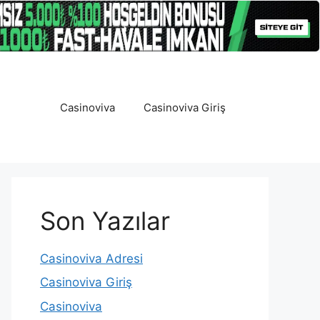
Casinoviva
Casinoviva Giriş
Son Yazılar
Casinoviva Adresi
Casinoviva Giriş
Casinoviva