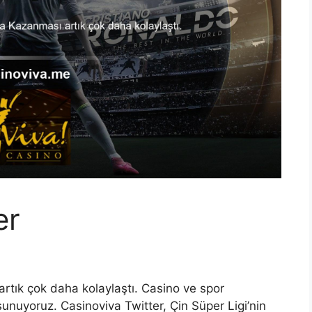
er
rtık çok daha kolaylaştı. Casino ve spor
 sunuyoruz. Casinoviva Twitter, Çin Süper Ligi’nin