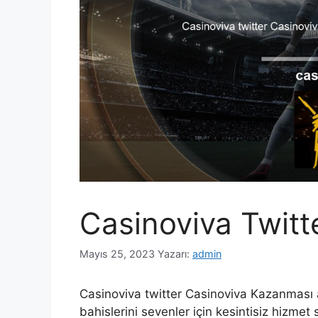
Casinoviva Twitt
Mayıs 25, 2023
Yazarı:
admin
Casinoviva twitter Casinoviva Kazanması a
bahislerini sevenler için kesintisiz hizmet