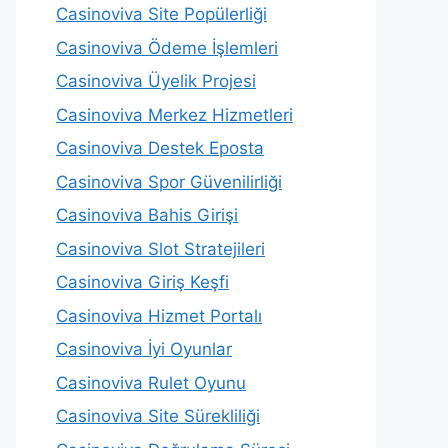
Casinoviva Site Popülerliği
Casinoviva Ödeme İşlemleri
Casinoviva Üyelik Projesi
Casinoviva Merkez Hizmetleri
Casinoviva Destek Eposta
Casinoviva Spor Güvenilirliği
Casinoviva Bahis Girişi
Casinoviva Slot Stratejileri
Casinoviva Giriş Keşfi
Casinoviva Hizmet Portalı
Casinoviva İyi Oyunlar
Casinoviva Rulet Oyunu
Casinoviva Site Sürekliliği