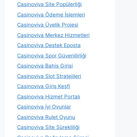
Casinoviva Site Popülerliği
Casinoviva Ödeme İşlemleri
Casinoviva Üyelik Projesi
Casinoviva Merkez Hizmetleri
Casinoviva Destek Eposta
Casinoviva Spor Güvenilirliği
Casinoviva Bahis Girişi
Casinoviva Slot Stratejileri
Casinoviva Giriş Keşfi
Casinoviva Hizmet Portalı
Casinoviva İyi Oyunlar
Casinoviva Rulet Oyunu
Casinoviva Site Sürekliliği