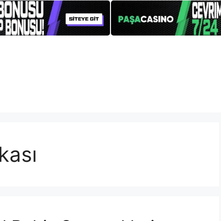
ikası