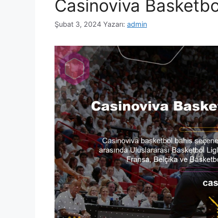
Casinoviva Basketbo
Şubat 3, 2024
Yazarı:
admin