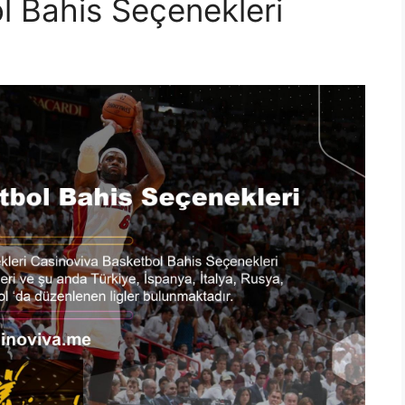
l Bahis Seçenekleri