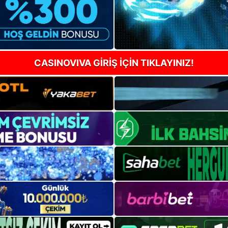
CASINOVIVA GİRİŞ İÇİN TIKLAYINIZ!