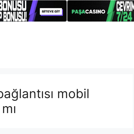
bağlantısı mobil
 mı