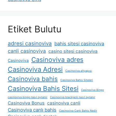
Etiket Bulutu
adresi casinoviva
bahis sitesi casinoviva
canli casinoviva
casino sitesi casinoviva
Casinoviva adres
Casinoviva
Casinoviva Adresi
Casinoviva altyapısı
Casinoviva bahis
Casinoviva Bahis Siteleri
Casinoviva Bahis Sitesi
Casinoviva Bingo
casinoviva bingo nasıl oynanır
Casinoviva blackjack nasıl oynanır
Casinoviva Bonus
casinoviva canli
Casinoviva canlı bahis
Casinoviva Canlı Bahis Nedir