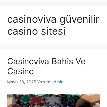
casinoviva güvenilir
casino sitesi
Casinoviva Bahis Ve
Casino
Mayıs 18, 2025
Yazarı:
admin