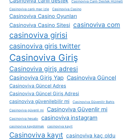
Casinoviva canlı destek
Casinoviva Canlı Destek Hizmeti
Casinoviva canlı maç izle
Casinoviva Casino
Casinoviva Casino Oyunları
casinoviva com
Casinoviva Casino Sitesi
casinoviva girisi
casinoviva giris twitter
Casinoviva Giriş
Casinoviva giriş adresi
Casinoviva Giriş Yap
Casinoviva Güncel
Casinoviva Güncel Adres
Casinoviva Güncel Giriş Adresi
casinoviva güvenilebilir mi
Casinoviva Güvenilir Bahis
Casinoviva Güvenlir mi
Casinoviva güvenli mi
casinoviva instagram
Casinoviva hesabı
casinoviva kaydolmak
casinoviva kayit
Casinoviva kayıt
casinoviva kaç oldu