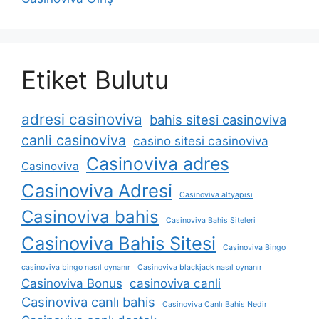
Etiket Bulutu
adresi casinoviva
bahis sitesi casinoviva
canli casinoviva
casino sitesi casinoviva
Casinoviva adres
Casinoviva
Casinoviva Adresi
Casinoviva altyapısı
Casinoviva bahis
Casinoviva Bahis Siteleri
Casinoviva Bahis Sitesi
Casinoviva Bingo
casinoviva bingo nasıl oynanır
Casinoviva blackjack nasıl oynanır
Casinoviva Bonus
casinoviva canli
Casinoviva canlı bahis
Casinoviva Canlı Bahis Nedir