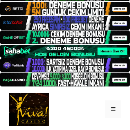
İçeriğe
atla
Menü