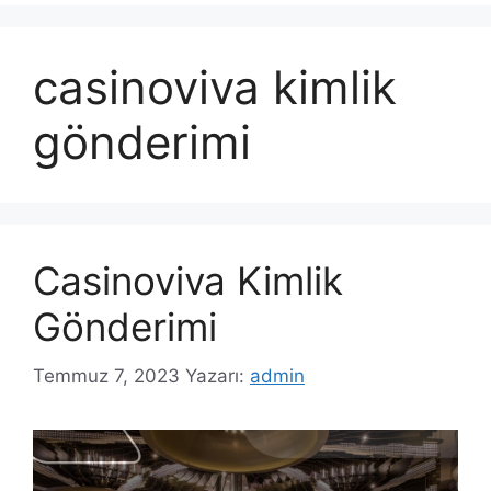
casinoviva kimlik
gönderimi
Casinoviva Kimlik
Gönderimi
Temmuz 7, 2023
Yazarı:
admin