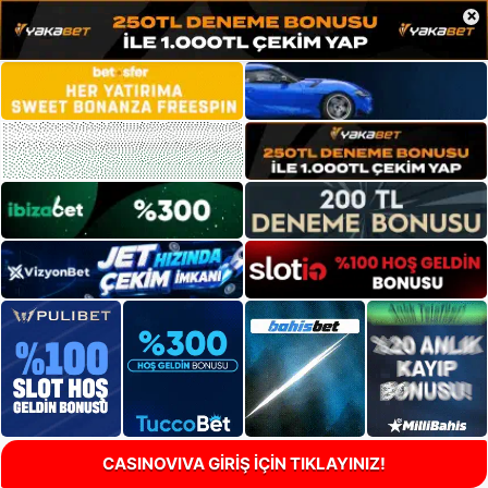
×
CASINOVIVA GİRİŞ İÇİN TIKLAYINIZ!