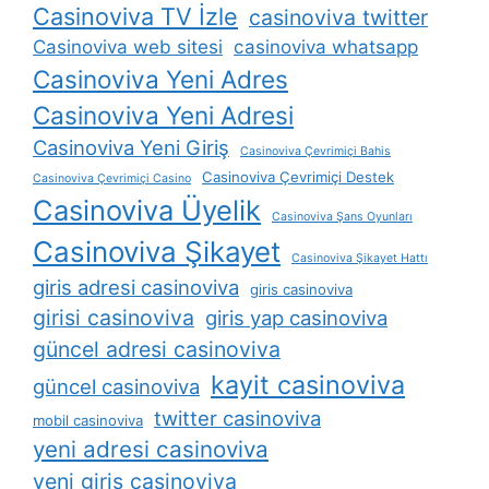
Casinoviva TV İzle
casinoviva twitter
Casinoviva web sitesi
casinoviva whatsapp
Casinoviva Yeni Adres
Casinoviva Yeni Adresi
Casinoviva Yeni Giriş
Casinoviva Çevrimiçi Bahis
Casinoviva Çevrimiçi Destek
Casinoviva Çevrimiçi Casino
Casinoviva Üyelik
Casinoviva Şans Oyunları
Casinoviva Şikayet
Casinoviva Şikayet Hattı
giris adresi casinoviva
giris casinoviva
girisi casinoviva
giris yap casinoviva
güncel adresi casinoviva
kayit casinoviva
güncel casinoviva
twitter casinoviva
mobil casinoviva
yeni adresi casinoviva
yeni giris casinoviva