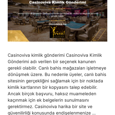
Casinoviva kimlik gönderimi Casinoviva Kimlik
Gönderimi adı verilen bir seçenek kanunen
gerekli olabilir. Canlı bahis mağazaları işletmeye
dönüşmek üzere. Bu nedenle üyeler, canlı bahis
sitesinin gerçekliğini sağlamak için bir noktada
kimlik kartlarının bir kopyasını talep edebilir.
Ancak birçok başvuru, haksız muameleden
kaçınmak için ek belgelerin sunulmasını
gerektirmez. Casinoviva harika bir site ve
güvenilirliği konusunda endişelenmenize …