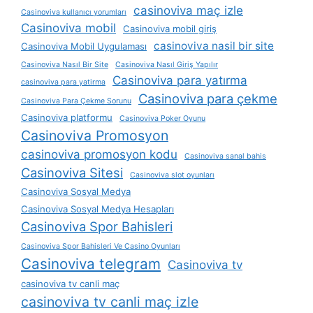
casinoviva maç izle
Casinoviva kullanıcı yorumları
Casinoviva mobil
Casinoviva mobil giriş
casinoviva nasil bir site
Casinoviva Mobil Uygulaması
Casinoviva Nasıl Bir Site
Casinoviva Nasıl Giriş Yapılır
Casinoviva para yatırma
casinoviva para yatirma
Casinoviva para çekme
Casinoviva Para Çekme Sorunu
Casinoviva platformu
Casinoviva Poker Oyunu
Casinoviva Promosyon
casinoviva promosyon kodu
Casinoviva sanal bahis
Casinoviva Sitesi
Casinoviva slot oyunları
Casinoviva Sosyal Medya
Casinoviva Sosyal Medya Hesapları
Casinoviva Spor Bahisleri
Casinoviva Spor Bahisleri Ve Casino Oyunları
Casinoviva telegram
Casinoviva tv
casinoviva tv canli maç
casinoviva tv canli maç izle