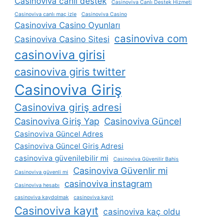
Casinoviva canlı destek
Casinoviva Canlı Destek Hizmeti
Casinoviva canlı maç izle
Casinoviva Casino
Casinoviva Casino Oyunları
casinoviva com
Casinoviva Casino Sitesi
casinoviva girisi
casinoviva giris twitter
Casinoviva Giriş
Casinoviva giriş adresi
Casinoviva Giriş Yap
Casinoviva Güncel
Casinoviva Güncel Adres
Casinoviva Güncel Giriş Adresi
casinoviva güvenilebilir mi
Casinoviva Güvenilir Bahis
Casinoviva Güvenlir mi
Casinoviva güvenli mi
casinoviva instagram
Casinoviva hesabı
casinoviva kaydolmak
casinoviva kayit
Casinoviva kayıt
casinoviva kaç oldu