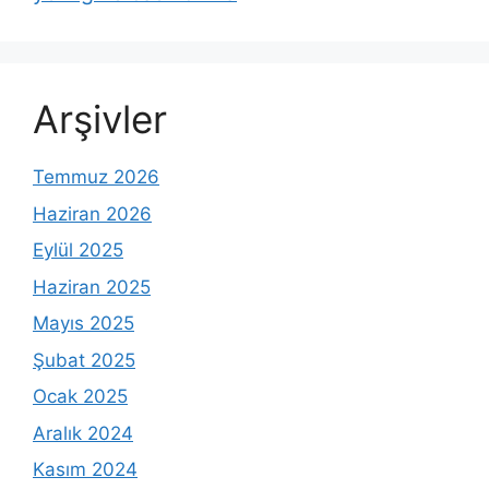
Arşivler
Temmuz 2026
Haziran 2026
Eylül 2025
Haziran 2025
Mayıs 2025
Şubat 2025
Ocak 2025
Aralık 2024
Kasım 2024