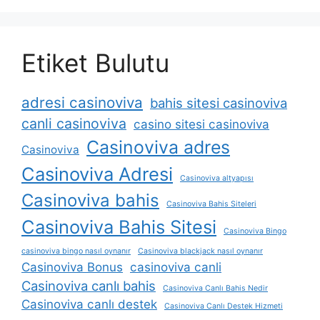
Etiket Bulutu
adresi casinoviva
bahis sitesi casinoviva
canli casinoviva
casino sitesi casinoviva
Casinoviva adres
Casinoviva
Casinoviva Adresi
Casinoviva altyapısı
Casinoviva bahis
Casinoviva Bahis Siteleri
Casinoviva Bahis Sitesi
Casinoviva Bingo
casinoviva bingo nasıl oynanır
Casinoviva blackjack nasıl oynanır
Casinoviva Bonus
casinoviva canli
Casinoviva canlı bahis
Casinoviva Canlı Bahis Nedir
Casinoviva canlı destek
Casinoviva Canlı Destek Hizmeti