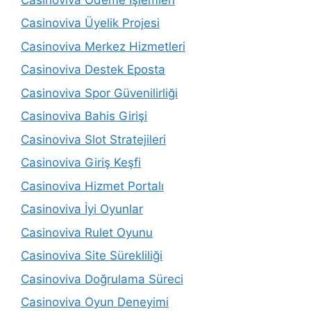
Casinoviva Üyelik Projesi
Casinoviva Merkez Hizmetleri
Casinoviva Destek Eposta
Casinoviva Spor Güvenilirliği
Casinoviva Bahis Girişi
Casinoviva Slot Stratejileri
Casinoviva Giriş Keşfi
Casinoviva Hizmet Portalı
Casinoviva İyi Oyunlar
Casinoviva Rulet Oyunu
Casinoviva Site Sürekliliği
Casinoviva Doğrulama Süreci
Casinoviva Oyun Deneyimi