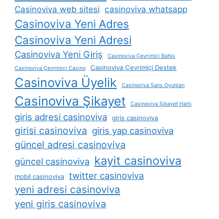
Casinoviva web sitesi
casinoviva whatsapp
Casinoviva Yeni Adres
Casinoviva Yeni Adresi
Casinoviva Yeni Giriş
Casinoviva Çevrimiçi Bahis
Casinoviva Çevrimiçi Destek
Casinoviva Çevrimiçi Casino
Casinoviva Üyelik
Casinoviva Şans Oyunları
Casinoviva Şikayet
Casinoviva Şikayet Hattı
giris adresi casinoviva
giris casinoviva
girisi casinoviva
giris yap casinoviva
güncel adresi casinoviva
kayit casinoviva
güncel casinoviva
twitter casinoviva
mobil casinoviva
yeni adresi casinoviva
yeni giris casinoviva