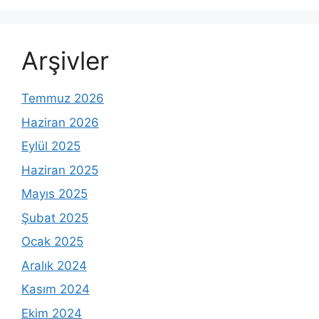
Arşivler
Temmuz 2026
Haziran 2026
Eylül 2025
Haziran 2025
Mayıs 2025
Şubat 2025
Ocak 2025
Aralık 2024
Kasım 2024
Ekim 2024