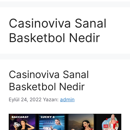
Casinoviva Sanal
Basketbol Nedir
Casinoviva Sanal
Basketbol Nedir
Eylül 24, 2022
Yazarı:
admin