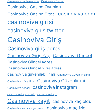
Casinoviva canlı maç izle
Casinoviva Casino
Casinoviva Casino Oyunları
casinoviva com
Casinoviva Casino Sitesi
casinoviva girisi
casinoviva giris twitter
Casinoviva Giriş
Casinoviva giriş adresi
Casinoviva Giriş Yap
Casinoviva Güncel
Casinoviva Güncel Adres
Casinoviva Güncel Giriş Adresi
casinoviva güvenilebilir mi
Casinoviva Güvenilir Bahis
Casinoviva Güvenlir mi
Casinoviva güvenli mi
casinoviva instagram
Casinoviva hesabı
casinoviva kaydolmak
casinoviva kayit
Casinoviva kayıt
casinoviva kaç oldu
casinoviva maç izle
Casinoviva kullanıcı yorumları