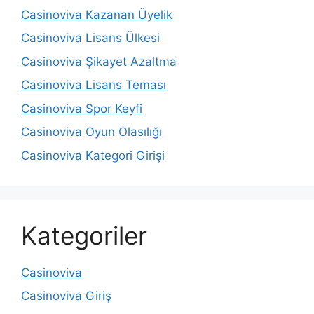
Casinoviva Kazanan Üyelik
Casinoviva Lisans Ülkesi
Casinoviva Şikayet Azaltma
Casinoviva Lisans Teması
Casinoviva Spor Keyfi
Casinoviva Oyun Olasılığı
Casinoviva Kategori Girişi
Kategoriler
Casinoviva
Casinoviva Giriş