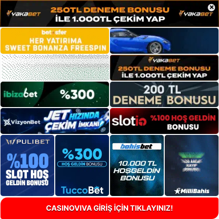
×
CASINOVIVA GİRİŞ İÇİN TIKLAYINIZ!