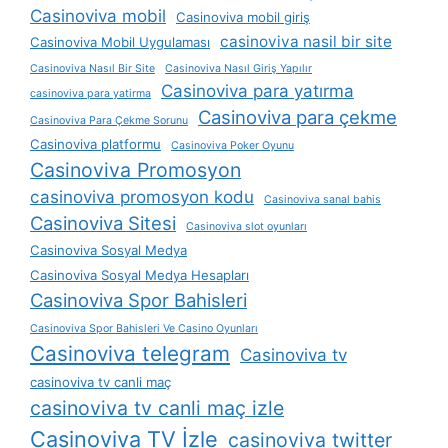
Casinoviva mobil
Casinoviva mobil giriş
casinoviva nasil bir site
Casinoviva Mobil Uygulaması
Casinoviva Nasıl Bir Site
Casinoviva Nasıl Giriş Yapılır
Casinoviva para yatırma
casinoviva para yatirma
Casinoviva para çekme
Casinoviva Para Çekme Sorunu
Casinoviva platformu
Casinoviva Poker Oyunu
Casinoviva Promosyon
casinoviva promosyon kodu
Casinoviva sanal bahis
Casinoviva Sitesi
Casinoviva slot oyunları
Casinoviva Sosyal Medya
Casinoviva Sosyal Medya Hesapları
Casinoviva Spor Bahisleri
Casinoviva Spor Bahisleri Ve Casino Oyunları
Casinoviva telegram
Casinoviva tv
casinoviva tv canli maç
casinoviva tv canli maç izle
Casinoviva TV İzle
casinoviva twitter