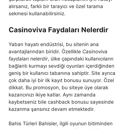
alırsanız, farklı bir tarayıcı ve özel tarama
sekmesi kullanabilirsiniz.
Casinoviva Faydaları Nelerdir
Yaban hayatı endüstrisi, bu sitenin ana
avantajlarından biridir. Özellikle
Casinoviva
faydaları nelerdir
, ülke çapındaki kullanıcıların
bağlantı kurmayı sevdiği oyunları içerdiğinden
geniş bir kullanıcı tabanına sahiptir. Site ayrıca
çok daha iyi bir ilk kayıt bonusu sunuyor. Özel
dikkat. Bu promosyon, bu siteye üye olarak
kazancınızı ikiye katlar. Aynı zamanda
kaybetseniz bile cashback bonusu sayesinde
kazanma şansınız devam etmektedir.
Bahis Türleri Bahisler, ilgili oyunun bitiminden