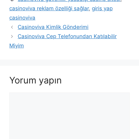
casinoviva reklam özelliği sağlar
,
giris yap
casinoviva
Yazı
Casinoviva Kimlik Gönderimi
dolaşımı
Casinoviva Cep Telefonundan Katılabilir
Miyim
Yorum yapın
Yorum