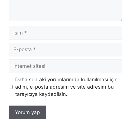
İsim
E-
posta
İnternet
sitesi
Daha sonraki yorumlarımda kullanılması için
adım, e-posta adresim ve site adresim bu
tarayıcıya kaydedilsin.