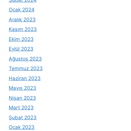
Ocak 2024
Aralık 2023
Kasım 2023
Ekim 2023
Eylül 2023
Ağustos 2023
Temmuz 2023
Haziran 2023
Mayıs 2023
Nisan 2023
Mart 2023
Şubat 2023
Ocak 2023