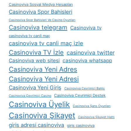
Casinoviva Sosyal Medya Hesapları
Casinoviva Spor Bahisleri
Casinoviva Spor Bahisleri Ve Casino Oyunları
Casinoviva telegram
Casinoviva tv
casinoviva tv canli maç
casinoviva tv canli maç izle
Casinoviva TV İzle
casinoviva twitter
Casinoviva web sitesi
casinoviva whatsapp
Casinoviva Yeni Adres
Casinoviva Yeni Adresi
Casinoviva Yeni Giriş
Casinoviva Çevrimiçi Bahis
Casinoviva Çevrimiçi Destek
Casinoviva Çevrimiçi Casino
Casinoviva Üyelik
Casinoviva Şans Oyunları
Casinoviva Şikayet
Casinoviva Şikayet Hattı
giris adresi casinoviva
giris casinoviva