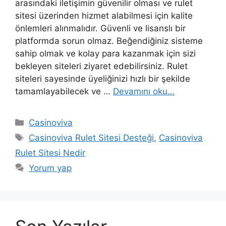
arasındaki iletişimin güvenilir olması ve rulet
sitesi üzerinden hizmet alabilmesi için kalite
önlemleri alınmalıdır. Güvenli ve lisanslı bir
platformda sorun olmaz. Beğendiğiniz sisteme
sahip olmak ve kolay para kazanmak için sizi
bekleyen siteleri ziyaret edebilirsiniz. Rulet
siteleri sayesinde üyeliğinizi hızlı bir şekilde
tamamlayabilecek ve …
Devamını oku…
Kategoriler
Casinoviva
Etiketler
Casinoviva Rulet Sitesi Desteği
,
Casinoviva
Rulet Sitesi Nedir
Yorum yap