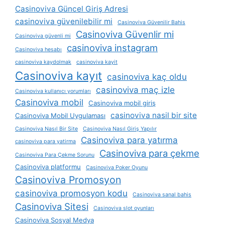
Casinoviva Güncel Giriş Adresi
casinoviva güvenilebilir mi
Casinoviva Güvenilir Bahis
Casinoviva Güvenlir mi
Casinoviva güvenli mi
casinoviva instagram
Casinoviva hesabı
casinoviva kaydolmak
casinoviva kayit
Casinoviva kayıt
casinoviva kaç oldu
casinoviva maç izle
Casinoviva kullanıcı yorumları
Casinoviva mobil
Casinoviva mobil giriş
casinoviva nasil bir site
Casinoviva Mobil Uygulaması
Casinoviva Nasıl Bir Site
Casinoviva Nasıl Giriş Yapılır
Casinoviva para yatırma
casinoviva para yatirma
Casinoviva para çekme
Casinoviva Para Çekme Sorunu
Casinoviva platformu
Casinoviva Poker Oyunu
Casinoviva Promosyon
casinoviva promosyon kodu
Casinoviva sanal bahis
Casinoviva Sitesi
Casinoviva slot oyunları
Casinoviva Sosyal Medya