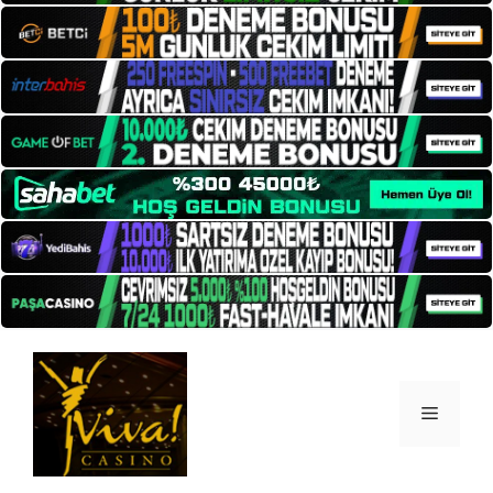
İçeriğe
atla
Menü